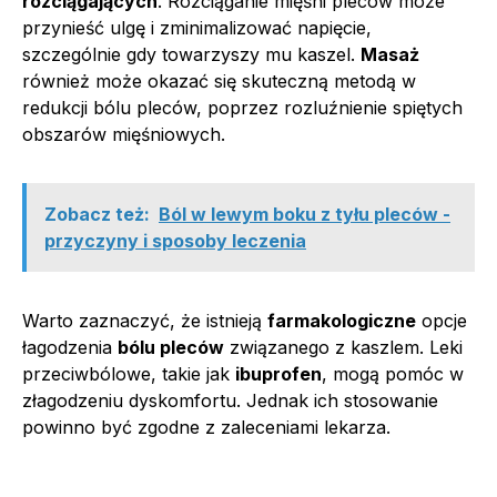
rozciągających
. Rozciąganie mięśni pleców może
przynieść ulgę i zminimalizować napięcie,
szczególnie gdy towarzyszy mu kaszel.
Masaż
również może okazać się skuteczną metodą w
redukcji bólu pleców, poprzez rozluźnienie spiętych
obszarów mięśniowych.
Zobacz też:
Ból w lewym boku z tyłu pleców -
przyczyny i sposoby leczenia
Warto zaznaczyć, że istnieją
farmakologiczne
opcje
łagodzenia
bólu pleców
związanego z kaszlem. Leki
przeciwbólowe, takie jak
ibuprofen
, mogą pomóc w
złagodzeniu dyskomfortu. Jednak ich stosowanie
powinno być zgodne z zaleceniami lekarza.