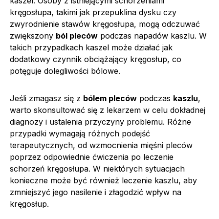
kaszel. Osoby z istniejącymi schorzeniami
kręgosłupa, takimi jak przepuklina dysku czy
zwyrodnienie stawów kręgosłupa, mogą odczuwać
zwiększony
ból pleców
podczas napadów kaszlu. W
takich przypadkach kaszel może działać jak
dodatkowy czynnik obciążający kręgosłup, co
potęguje dolegliwości bólowe.
Jeśli zmagasz się z
bólem pleców
podczas
kaszlu
,
warto skonsultować się z lekarzem w celu dokładnej
diagnozy i ustalenia przyczyny problemu. Różne
przypadki wymagają różnych podejść
terapeutycznych, od wzmocnienia mięśni pleców
poprzez odpowiednie ćwiczenia po leczenie
schorzeń kręgosłupa. W niektórych sytuacjach
konieczne może być również leczenie kaszlu, aby
zmniejszyć jego nasilenie i złagodzić wpływ na
kręgosłup.