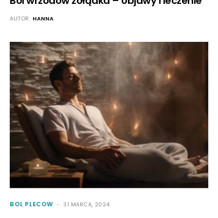
Ból wrzodów żołądka – objawy i leczenie
AUTOR:
HANNA
BOL PLECOW
31 MARCA, 2024