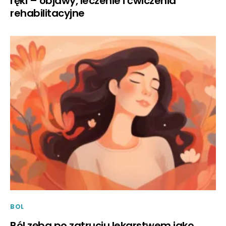
ręki – objawy, leczenie i ćwiczenia
rehabilitacyjne
BOL
Ból zęba po zatruciu lekarstwem jako