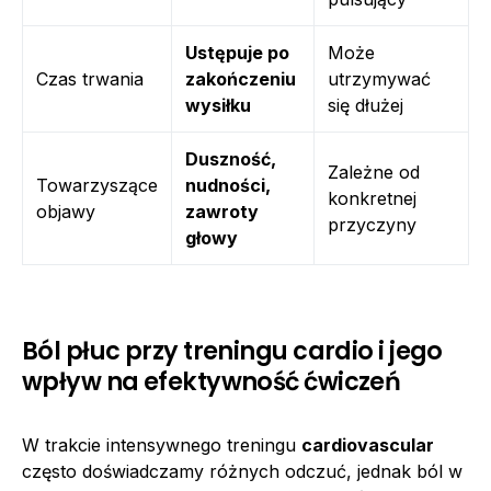
Ustępuje po
Może
Czas trwania
zakończeniu
utrzymywać
wysiłku
się dłużej
Duszność,
Zależne od
Towarzyszące
nudności,
konkretnej
objawy
zawroty
przyczyny
głowy
Ból płuc przy treningu cardio i jego
wpływ na efektywność ćwiczeń
W trakcie intensywnego treningu
cardiovascular
często doświadczamy różnych odczuć, jednak ból w