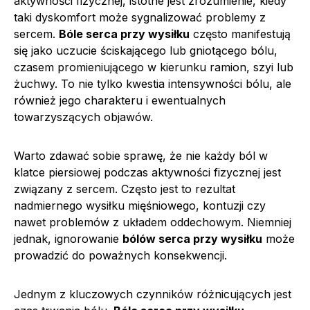
aktywności fizycznej, istotne jest zrozumienie, kiedy
taki dyskomfort może sygnalizować problemy z
sercem.
Bóle serca przy wysiłku
często manifestują
się jako uczucie ściskającego lub gniotącego bólu,
czasem promieniującego w kierunku ramion, szyi lub
żuchwy. To nie tylko kwestia intensywności bólu, ale
również jego charakteru i ewentualnych
towarzyszących objawów.
Warto zdawać sobie sprawę, że nie każdy ból w
klatce piersiowej podczas aktywności fizycznej jest
związany z sercem. Często jest to rezultat
nadmiernego wysiłku mięśniowego, kontuzji czy
nawet problemów z układem oddechowym. Niemniej
jednak, ignorowanie
bólów serca przy wysiłku
może
prowadzić do poważnych konsekwencji.
Jednym z kluczowych czynników różnicujących jest