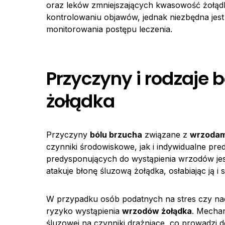
oraz leków zmniejszających kwasowość żołą
kontrolowaniu objawów, jednak niezbędna jest
monitorowania postępu leczenia.
Przyczyny i rodzaje 
żołądka
Przyczyny
bólu brzucha
związane z
wrzodam
czynniki środowiskowe, jak i indywidualne p
predysponujących do wystąpienia wrzodów jest
atakuje błonę śluzową żołądka, osłabiając ją i 
W przypadku osób podatnych na stres czy nad
ryzyko wystąpienia
wrzodów żołądka
. Mechan
śluzowej na czynniki drażniące, co prowadzi