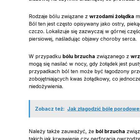
Rodzaje bólu związane z
wrzodami żołądka
mo
Ból ten jest często opisywany jako ostry, pieką
czczo. Lokalizuje się zazwyczaj w górnej czę
piersiowej, naśladując objawy choroby serca.
W przypadku
bólu brzucha
związanego z
wrz
mogą się nasilać w nocy, gdy żołądek jest pus
przypadkach ból ten może być łagodzony prze
zobojętniających kwas żołądkowy, co jednocze
niedożywienia.
Zobacz też:
Jak złagodzić bóle porodowe
Należy także zauważyć, że
ból brzucha
związ
takich jak krwawienie czy perforacja owrzod