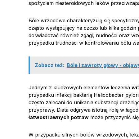
spożyciem niesteroidowych leków przeciwzapa
Bóle wrzodowe charakteryzują się specyficzny
często występujący na czczo lub kilka godzin 
doświadczać również zgagi, nudności oraz wzd
przypadku trudności w kontrolowaniu bólu wa
Zobacz też:
Bóle i zawroty głowy - objaw
Jednym z kluczowych elementów leczenia
wr
przypadku infekcji bakterią Helicobacter pylori
często zalecani do unikania substancji drażnią
przyprawy. Dieta odgrywa istotną rolę w łag
łatwostrawnych potraw
może przyczynić się
W przypadku silnych bólów wrzodowych, lek