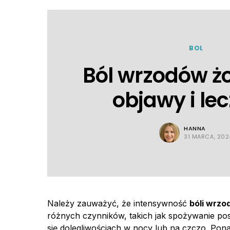
BOL
Ból wrzodów ż
objawy i le
HANNA
31 MARCA, 202
Należy zauważyć, że intensywność
bóli wrz
różnych czynników, takich jak spożywanie posi
się dolegliwościach w nocy lub na czczo. Pon