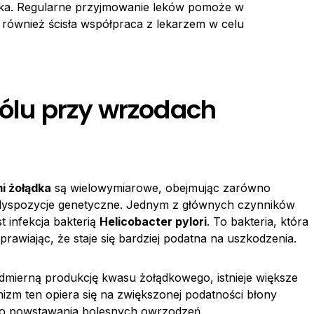
dka. Regularne przyjmowanie leków pomoże w
 również ścisła współpraca z lekarzem w celu
bólu przy wrzodach
i żołądka
są wielowymiarowe, obejmując zarówno
redyspozycje genetyczne. Jednym z głównych czynników
 infekcja bakterią
Helicobacter pylori
. To bakteria, która
sprawiając, że staje się bardziej podatna na uszkodzenia.
mierną produkcję kwasu żołądkowego, istnieje większe
izm ten opiera się na zwiększonej podatności błony
 do powstawania bolesnych owrzodzeń.