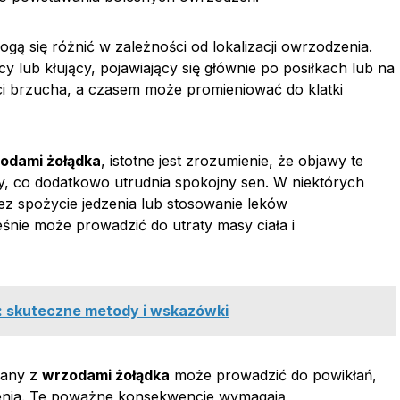
gą się różnić w zależności od lokalizacji owrzodzenia.
cy lub kłujący, pojawiający się głównie po posiłkach lub na
ści brzucha, a czasem może promieniować do klatki
odami żołądka
, istotne jest zrozumienie, że objawy te
ty, co dodatkowo utrudnia spokojny sen. W niektórych
z spożycie jedzenia lub stosowanie leków
śnie może prowadzić do utraty masy ciała i
: skuteczne metody i wskazówki
any z
wrzodami żołądka
może prowadzić do powikłań,
zenia. Te poważne konsekwencje wymagają