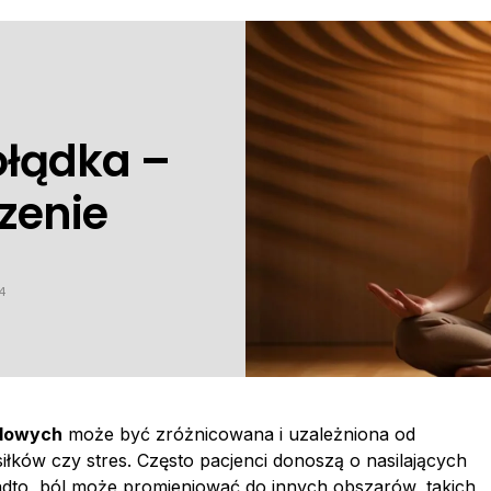
ołądka –
czenie
4
odowych
może być zróżnicowana i uzależniona od
łków czy stres. Często pacjenci donoszą o nasilających
adto, ból może promieniować do innych obszarów, takich