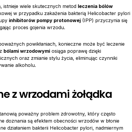
istnieje wiele skutecznych metod
leczenia bólów
ykowej w przypadku zakażenia bakterią Helicobacter pylori
rupy
inhibitorów pompy protonowej
(IPP) przyczynia się
ając proces gojenia wrzodu.
 poważnych powikłaniach, konieczne może być leczenie
 z
bólami wrzodowymi
osiąga poprawę dzięki
cznych oraz zmianie stylu życia, eliminując czynniki
ywanie alkoholu.
ne z wrzodami żołądka
tanowią poważny problem zdrowotny, który często
emne doznania są efektem obecności wrzodów w błonie
 działaniem bakterii Helicobacter pylori, nadmiernym