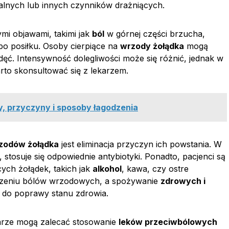
lnych lub innych czynników drażniących.
mi objawami, takimi jak
ból
w górnej części brzucha,
po posiłku. Osoby cierpiące na
wrzody żołądka
mogą
ęć. Intensywność dolegliwości może się różnić, jednak w
rto skonsultować się z lekarzem.
y, przyczyny i sposoby łagodzenia
zodów żołądka
jest eliminacja przyczyn ich powstania. W
, stosuje się odpowiednie antybiotyki. Ponadto, pacjenci są
cych żołądek, takich jak
alkohol
, kawa, czy ostre
odzeniu bólów wrzodowych, a spożywanie
zdrowych i
 do poprawy stanu zdrowia.
arze mogą zalecać stosowanie
leków przeciwbólowych