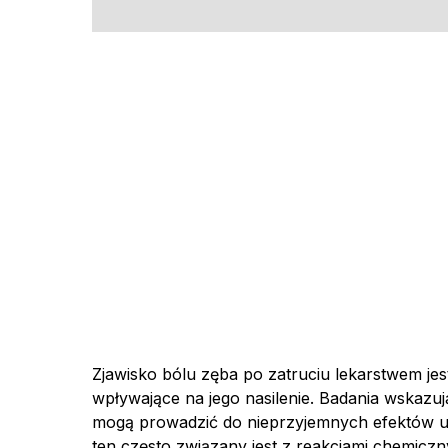
Zjawisko bólu zęba po zatruciu lekarstwem je
wpływające na jego nasilenie. Badania wskazują
mogą prowadzić do nieprzyjemnych efektów u
ten często związany jest z reakcjami chemiczn