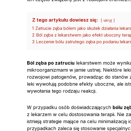
Z tego artykułu dowiesz się:
ukryj
1
Zatrucie zęba bólem jako skutek działania lekar
2
Ból zęba z lekarstwem jako efekt uboczny terap
3
Leczenie bólu zatrutego zęba po podaniu lekar
Ból zęba po zatruciu
lekarstwem może wynikać 
mikroorganizmami w jamie ustnej. Niektóre lek
rozwojowi patogenów, prowadząc do stanów za
leki wywołują podobne efekty uboczne, ale istn
wywołania tego rodzaju reakcji.
W przypadku osób doświadczających
bólu zę
z lekarzem w celu dostosowania terapii. Nie z
istnieją strategie mające na celu minimalizacj
przypadkach zaleca się stosowanie specjalnyc