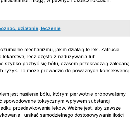
zy paracetamol, mogą, w pewnych okolicznościach,
oznać, działanie, leczenie
ozumienie mechanizmu, jakim działają te leki. Zatrucie
 lekarstwa, lecz często z nadużywania lub
ąc szybko pozbyć się bólu, czasem przekraczają zalecaną
ych ryzyk. To może prowadzić do poważnych konsekwencji
em jest nasilenie bólu, którym pierwotnie próbowaliśmy
być spowodowane toksycznym wpływem substancji
adku przedawkowania leków. Ważne jest, aby zawsze
wkowania i unikać samodzielnego dostosowywania ilości