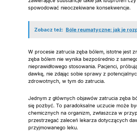
zawierające substancje takie jak ibuprofen c
spowodować nieoczekiwane konsekwencje.
Zobacz też:
Bóle reumatyczne: jak je rozp
W procesie zatrucia zęba bólem, istotne jest zr
zęba bólem nie wynika bezpośrednio z samego
nieprawidłowego stosowania. Pacjenci, próbuj
dawkę, nie zdając sobie sprawy z potencjaln
zdrowotnych, w tym do zatrucia.
Jednym z głównych objawów zatrucia zęba ból
się pozbyć. To paradoksalne uczucie może 
chemicznych na organizm, zwłaszcza w przyp
przestrzegać zaleceń lekarza dotyczących da
przyjmowanego leku.