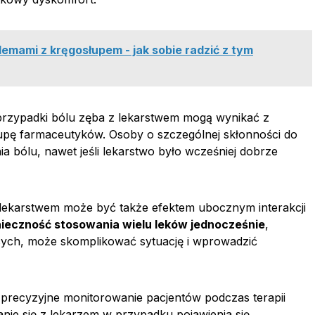
mami z kręgosłupem - jak sobie radzić z tym
e przypadki bólu zęba z lekarstwem mogą wynikać z
rupę farmaceutyków. Osoby o szczególnej skłonności do
ia bólu, nawet jeśli lekarstwo było wcześniej dobrze
lekarstwem może być także efektem ubocznym interakcji
ieczność stosowania wielu leków jednocześnie
,
ących, może skomplikować sytuację i wprowadzić
precyzyjne monitorowanie pacjentów podczas terapii
anie się z lekarzem w przypadku pojawienia się