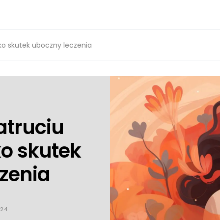
ko skutek uboczny leczenia
atruciu
o skutek
zenia
024