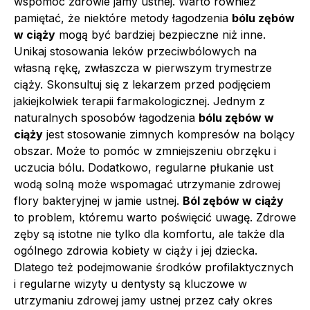
wspomóc zdrowie jamy ustnej. Warto również
pamiętać, że niektóre metody łagodzenia
bólu zębów
w ciąży
mogą być bardziej bezpieczne niż inne.
Unikaj stosowania leków przeciwbólowych na
własną rękę, zwłaszcza w pierwszym trymestrze
ciąży. Skonsultuj się z lekarzem przed podjęciem
jakiejkolwiek terapii farmakologicznej. Jednym z
naturalnych sposobów łagodzenia
bólu zębów w
ciąży
jest stosowanie zimnych kompresów na bolący
obszar. Może to pomóc w zmniejszeniu obrzęku i
uczucia bólu. Dodatkowo, regularne płukanie ust
wodą solną może wspomagać utrzymanie zdrowej
flory bakteryjnej w jamie ustnej.
Ból zębów w ciąży
to problem, któremu warto poświęcić uwagę. Zdrowe
zęby są istotne nie tylko dla komfortu, ale także dla
ogólnego zdrowia kobiety w ciąży i jej dziecka.
Dlatego też podejmowanie środków profilaktycznych
i regularne wizyty u dentysty są kluczowe w
utrzymaniu zdrowej jamy ustnej przez cały okres