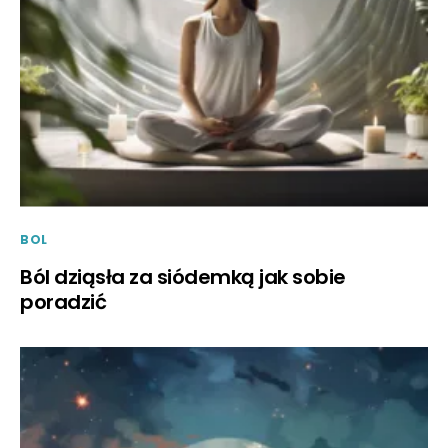
BOL
Ból dziąsła za siódemką jak sobie
poradzić