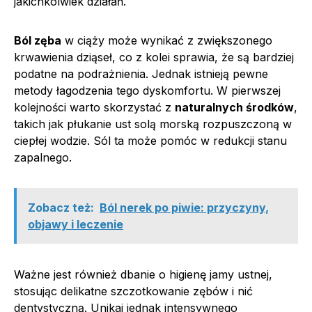
jakichkolwiek działań.
Ból zęba
w ciąży może wynikać z zwiększonego
krwawienia dziąseł, co z kolei sprawia, że są bardziej
podatne na podrażnienia. Jednak istnieją pewne
metody łagodzenia tego dyskomfortu. W pierwszej
kolejności warto skorzystać z
naturalnych środków
,
takich jak płukanie ust solą morską rozpuszczoną w
ciepłej wodzie. Sól ta może pomóc w redukcji stanu
zapalnego.
Zobacz też:
Ból nerek po piwie: przyczyny,
objawy i leczenie
Ważne jest również dbanie o higienę jamy ustnej,
stosując delikatne szczotkowanie zębów i nić
dentystyczną. Unikaj jednak intensywnego