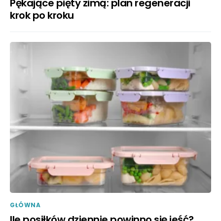
Pękające pięty zimą: plan regeneracji
krok po kroku
GŁÓWNA
Ile posiłków dziennie powinno się jeść?