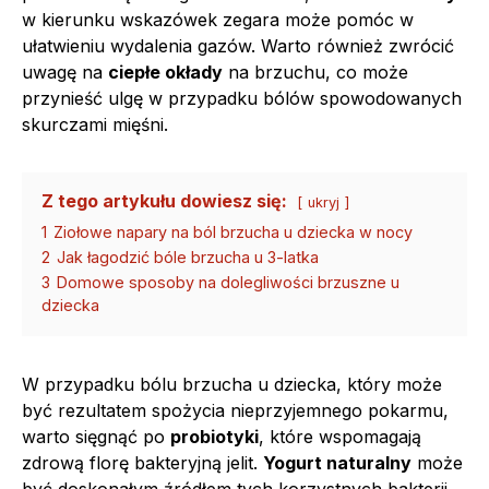
w kierunku wskazówek zegara może pomóc w
ułatwieniu wydalenia gazów. Warto również zwrócić
uwagę na
ciepłe okłady
na brzuchu, co może
przynieść ulgę w przypadku bólów spowodowanych
skurczami mięśni.
Z tego artykułu dowiesz się:
ukryj
1
Ziołowe napary na ból brzucha u dziecka w nocy
2
Jak łagodzić bóle brzucha u 3-latka
3
Domowe sposoby na dolegliwości brzuszne u
dziecka
W przypadku bólu brzucha u dziecka, który może
być rezultatem spożycia nieprzyjemnego pokarmu,
warto sięgnąć po
probiotyki
, które wspomagają
zdrową florę bakteryjną jelit.
Yogurt naturalny
może
być doskonałym źródłem tych korzystnych bakterii.