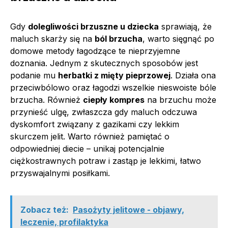
Gdy
dolegliwości brzuszne u dziecka
sprawiają, że
maluch skarży się na
ból brzucha
, warto sięgnąć po
domowe metody łagodzące te nieprzyjemne
doznania. Jednym z skutecznych sposobów jest
podanie mu
herbatki z mięty pieprzowej
. Działa ona
przeciwbólowo oraz łagodzi wszelkie nieswoiste bóle
brzucha. Również
ciepły kompres
na brzuchu może
przynieść ulgę, zwłaszcza gdy maluch odczuwa
dyskomfort związany z gazikami czy lekkim
skurczem jelit. Warto również pamiętać o
odpowiedniej diecie – unikaj potencjalnie
ciężkostrawnych potraw i zastąp je lekkimi, łatwo
przyswajalnymi posiłkami.
Zobacz też:
Pasożyty jelitowe - objawy,
leczenie, profilaktyka