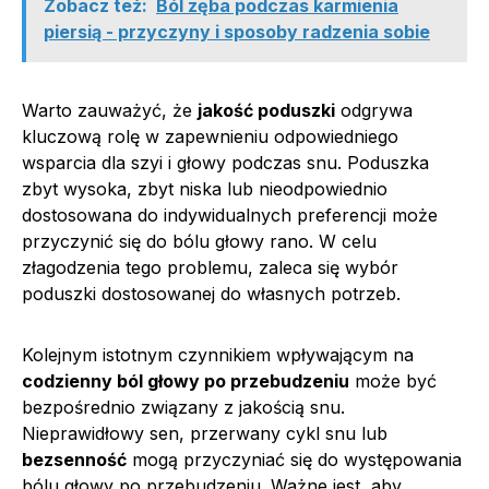
Zobacz też:
Ból zęba podczas karmienia
piersią - przyczyny i sposoby radzenia sobie
Warto zauważyć, że
jakość poduszki
odgrywa
kluczową rolę w zapewnieniu odpowiedniego
wsparcia dla szyi i głowy podczas snu. Poduszka
zbyt wysoka, zbyt niska lub nieodpowiednio
dostosowana do indywidualnych preferencji może
przyczynić się do bólu głowy rano. W celu
złagodzenia tego problemu, zaleca się wybór
poduszki dostosowanej do własnych potrzeb.
Kolejnym istotnym czynnikiem wpływającym na
codzienny ból głowy po przebudzeniu
może być
bezpośrednio związany z jakością snu.
Nieprawidłowy sen, przerwany cykl snu lub
bezsenność
mogą przyczyniać się do występowania
bólu głowy po przebudzeniu. Ważne jest, aby