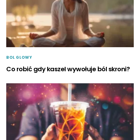
BOL GLOWY
Co robić gdy kaszel wywołuje ból skroni?