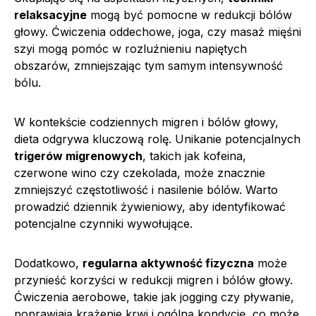
relaksacyjne
mogą być pomocne w redukcji bólów
głowy. Ćwiczenia oddechowe, joga, czy masaż mięśni
szyi mogą pomóc w rozluźnieniu napiętych
obszarów, zmniejszając tym samym intensywność
bólu.
W kontekście codziennych migren i bólów głowy,
dieta odgrywa kluczową rolę. Unikanie potencjalnych
trigerów migrenowych
, takich jak kofeina,
czerwone wino czy czekolada, może znacznie
zmniejszyć częstotliwość i nasilenie bólów. Warto
prowadzić dziennik żywieniowy, aby identyfikować
potencjalne czynniki wywołujące.
Dodatkowo,
regularna aktywność fizyczna
może
przynieść korzyści w redukcji migren i bólów głowy.
Ćwiczenia aerobowe, takie jak jogging czy pływanie,
poprawiają krążenie krwi i ogólną kondycję, co może