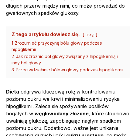
długich przerw między nimi, co może prowadzić do
gwałtownych spadków glukozy.
Z tego artykułu dowiesz się:
ukryj
1
Zrozumieć przyczynę bólu głowy podczas
hipoglikemii
2
Jak rozróżnić ból głowy związany z hipoglikemią i
inny ból głowy
3
Przeciwdziałanie bólowi głowy podczas hipoglikemii
Dieta
odgrywa kluczową rolę w kontrolowaniu
poziomu cukru we krwi i minimalizowaniu ryzyka
hipoglikemii. Zaleca się spożywanie posiłków
bogatych w
węglowodany złożone
, które stopniowo
uwalniają glukozę, zapobiegając nagłym spadkom
poziomu cukru. Dodatkowo, ważne jest unikanie
spożywania dużych ilości
cukru prostego
, co może