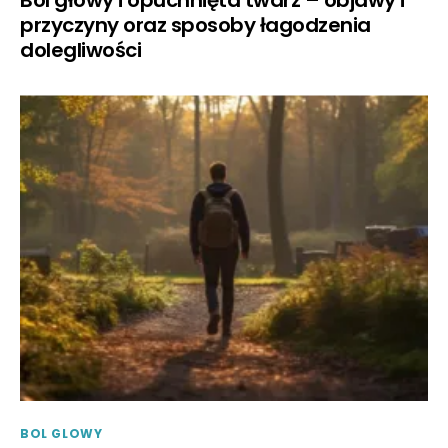
Ból głowy i opuchnięta twarz – objawy i
przyczyny oraz sposoby łagodzenia
dolegliwości
BOL GLOWY