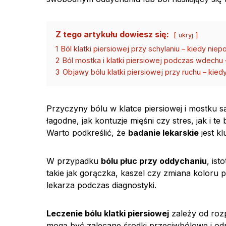
Z tego artykułu dowiesz się:
ukryj
1
Ból klatki piersiowej przy schylaniu – kiedy nie
2
Ból mostka i klatki piersiowej podczas wdechu
3
Objawy bólu klatki piersiowej przy ruchu – kie
Przyczyny bólu w klatce piersiowej i mostk
łagodne, jak kontuzje mięśni czy stres, jak i te
Warto podkreślić, że
badanie lekarskie
jest k
W przypadku
bólu płuc przy oddychaniu
, is
takie jak gorączka, kaszel czy zmiana koloru 
lekarza podczas diagnostyki.
Leczenie bólu klatki piersiowej
zależy od roz
mogą być zalecane środki przeciwbólowe i od