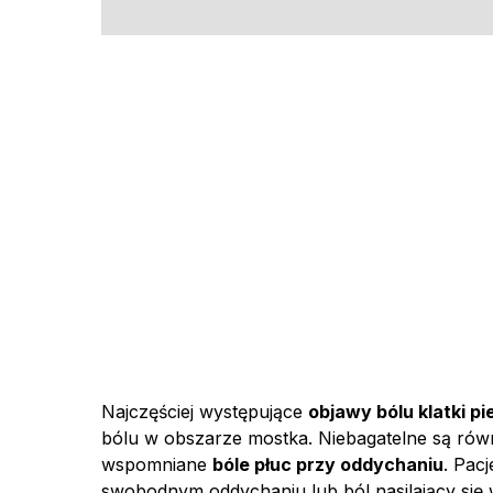
Najczęściej występujące
objawy bólu klatki pi
bólu w obszarze mostka. Niebagatelne są rów
wspomniane
bóle płuc przy oddychaniu
. Pac
swobodnym oddychaniu lub ból nasilający się