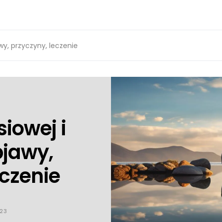
awy, przyczyny, leczenie
siowej i
jawy,
eczenie
023