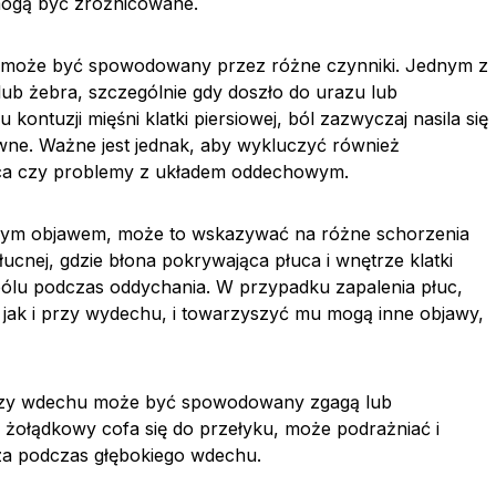
mogą być zróżnicowane.
hu może być spowodowany przez różne czynniki. Jednym z
ub żebra, szczególnie gdy doszło do urazu lub
ontuzji mięśni klatki piersiowej, ból zazwyczaj nasila się
wne. Ważne jest jednak, aby wykluczyć również
erca czy problemy z układem oddechowym.
jącym objawem, może to wskazywać na różne schorzenia
cnej, gdzie błona pokrywająca płuca i wnętrze klatki
 bólu podczas oddychania. W przypadku zapalenia płuc,
ak i przy wydechu, i towarzyszyć mu mogą inne objawy,
rzy wdechu może być spowodowany zgagą lub
 żołądkowy cofa się do przełyku, może podrażniać i
a podczas głębokiego wdechu.