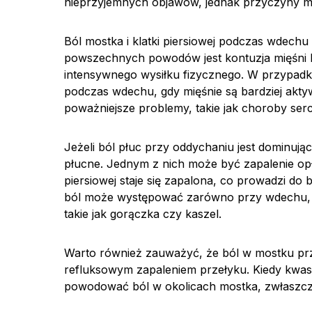
nieprzyjemnych objawów, jednak przyczyny 
Ból mostka i klatki piersiowej podczas wdec
powszechnych powodów jest kontuzja mięśni l
intensywnego wysiłku fizycznego. W przypadku k
podczas wdechu, gdy mięśnie są bardziej akty
poważniejsze problemy, takie jak choroby s
Jeżeli ból płuc przy oddychaniu jest dominu
płucne. Jednym z nich może być zapalenie opłu
piersiowej staje się zapalona, co prowadzi do
ból może występować zarówno przy wdechu, j
takie jak gorączka czy kaszel.
Warto również zauważyć, że ból w mostku p
refluksowym zapaleniem przełyku. Kiedy kwas
powodować ból w okolicach mostka, zwłaszcz