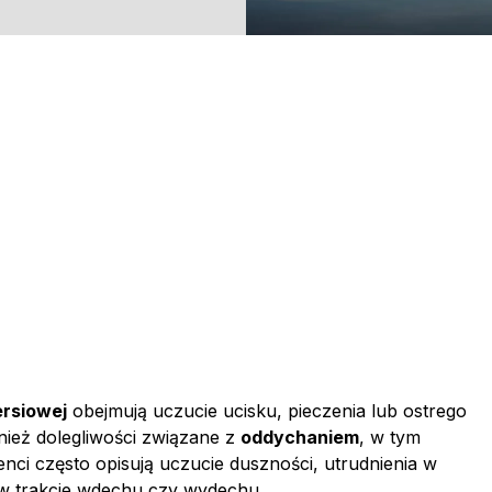
ersiowej
obejmują uczucie ucisku, pieczenia lub ostrego
nież dolegliwości związane z
oddychaniem
, w tym
jenci często opisują uczucie duszności, utrudnienia w
 w trakcie wdechu czy wydechu.