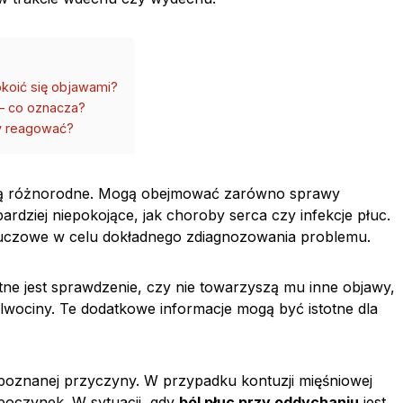
pokoić się objawami?
 – co oznacza?
dy reagować?
u są różnorodne. Mogą obejmować zarówno sprawy
 bardziej niepokojące, jak choroby serca czy infekcje płuc.
luczowe w celu dokładnego zdiagnozowania problemu.
totne jest sprawdzenie, czy nie towarzyszą mu inne objawy,
plwociny. Te dodatkowe informacje mogą być istotne dla
poznanej przyczyny. W przypadku kontuzji mięśniowej
poczynek. W sytuacji, gdy
ból płuc przy oddychaniu
jest