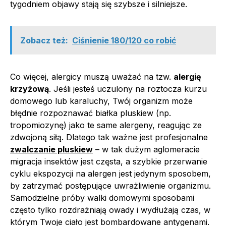
tygodniem objawy stają się szybsze i silniejsze.
Zobacz też:
Ciśnienie 180/120 co robić
Co więcej, alergicy muszą uważać na tzw.
alergię
krzyżową
. Jeśli jesteś uczulony na roztocza kurzu
domowego lub karaluchy, Twój organizm może
błędnie rozpoznawać białka pluskiew (np.
tropomiozynę) jako te same alergeny, reagując ze
zdwojoną siłą. Dlatego tak ważne jest profesjonalne
zwalczanie pluskiew
– w tak dużym aglomeracie
migracja insektów jest częsta, a szybkie przerwanie
cyklu ekspozycji na alergen jest jedynym sposobem,
by zatrzymać postępujące uwrażliwienie organizmu.
Samodzielne próby walki domowymi sposobami
często tylko rozdrażniają owady i wydłużają czas, w
którym Twoje ciało jest bombardowane antygenami.