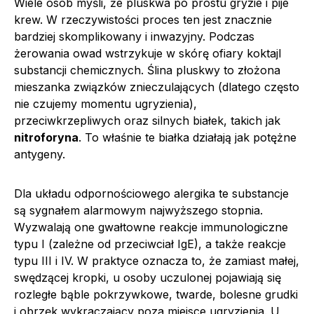
Wiele osób myśli, że pluskwa po prostu gryzie i pije
krew. W rzeczywistości proces ten jest znacznie
bardziej skomplikowany i inwazyjny. Podczas
żerowania owad wstrzykuje w skórę ofiary koktajl
substancji chemicznych. Ślina pluskwy to złożona
mieszanka związków znieczulających (dlatego często
nie czujemy momentu ugryzienia),
przeciwkrzepliwych oraz silnych białek, takich jak
nitroforyna
. To właśnie te białka działają jak potężne
antygeny.
Dla układu odpornościowego alergika te substancje
są sygnałem alarmowym najwyższego stopnia.
Wyzwalają one gwałtowne reakcje immunologiczne
typu I (zależne od przeciwciał IgE), a także reakcje
typu III i IV. W praktyce oznacza to, że zamiast małej,
swędzącej kropki, u osoby uczulonej pojawiają się
rozległe bąble pokrzywkowe, twarde, bolesne grudki
i obrzęk wykraczający poza miejsce ugryzienia. U