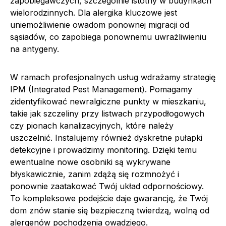
zapobiegawczych, szczególnie istotny w budynkach
wielorodzinnych. Dla alergika kluczowe jest
uniemożliwienie owadom ponownej migracji od
sąsiadów, co zapobiega ponownemu uwrażliwieniu
na antygeny.
W ramach profesjonalnych usług wdrażamy strategię
IPM (Integrated Pest Management). Pomagamy
zidentyfikować newralgiczne punkty w mieszkaniu,
takie jak szczeliny przy listwach przypodłogowych
czy pionach kanalizacyjnych, które należy
uszczelnić. Instalujemy również dyskretne pułapki
detekcyjne i prowadzimy monitoring. Dzięki temu
ewentualne nowe osobniki są wykrywane
błyskawicznie, zanim zdążą się rozmnożyć i
ponownie zaatakować Twój układ odpornościowy.
To kompleksowe podejście daje gwarancję, że Twój
dom znów stanie się bezpieczną twierdzą, wolną od
alergenów pochodzenia owadziego.