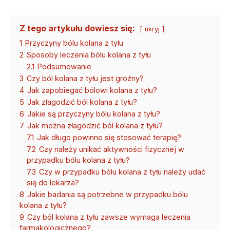
Z tego artykułu dowiesz się:
ukryj
1
Przyczyny bólu kolana z tyłu
2
Sposoby leczenia bólu kolana z tyłu
2.1
Podsumowanie
3
Czy ból kolana z tyłu jest groźny?
4
Jak zapobiegać bólowi kolana z tyłu?
5
Jak złagodzić ból kolana z tyłu?
6
Jakie są przyczyny bólu kolana z tyłu?
7
Jak można złagodzić ból kolana z tyłu?
7.1
Jak długo powinno się stosować terapię?
7.2
Czy należy unikać aktywności fizycznej w
przypadku bólu kolana z tyłu?
7.3
Czy w przypadku bólu kolana z tyłu należy udać
się do lekarza?
8
Jakie badania są potrzebne w przypadku bólu
kolana z tyłu?
9
Czy ból kolana z tyłu zawsze wymaga leczenia
farmakologicznego?