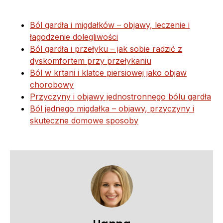
Ból gardła i migdałków – objawy, leczenie i
łagodzenie dolegliwości
Ból gardła i przełyku – jak sobie radzić z
dyskomfortem przy przełykaniu
Ból w krtani i klatce piersiowej jako objaw
chorobowy
Przyczyny i objawy jednostronnego bólu gardła
Ból jednego migdałka – objawy, przyczyny i
skuteczne domowe sposoby