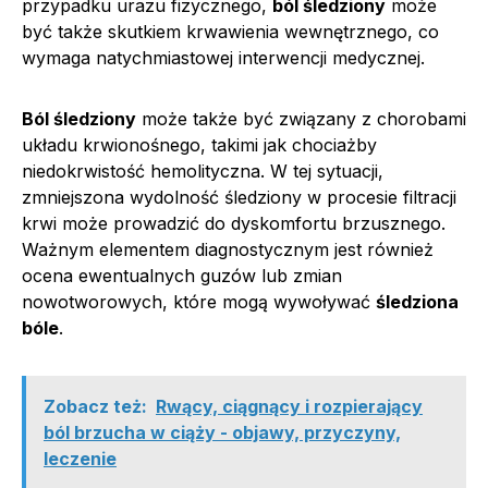
przypadku urazu fizycznego,
ból śledziony
może
być także skutkiem krwawienia wewnętrznego, co
wymaga natychmiastowej interwencji medycznej.
Ból śledziony
może także być związany z chorobami
układu krwionośnego, takimi jak chociażby
niedokrwistość hemolityczna. W tej sytuacji,
zmniejszona wydolność śledziony w procesie filtracji
krwi może prowadzić do dyskomfortu brzusznego.
Ważnym elementem diagnostycznym jest również
ocena ewentualnych guzów lub zmian
nowotworowych, które mogą wywoływać
śledziona
bóle
.
Zobacz też:
Rwący, ciągnący i rozpierający
ból brzucha w ciąży - objawy, przyczyny,
leczenie