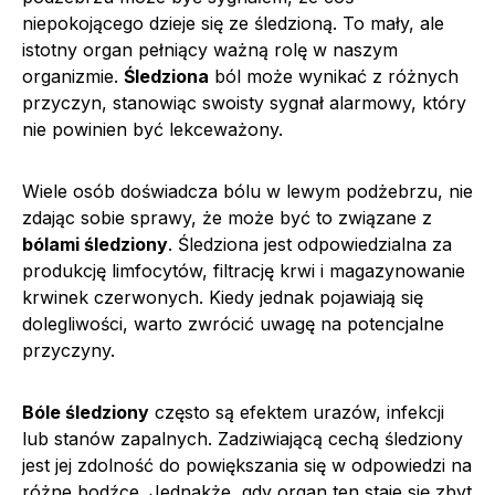
niepokojącego dzieje się ze śledzioną. To mały, ale
istotny organ pełniący ważną rolę w naszym
organizmie.
Śledziona
ból może wynikać z różnych
przyczyn, stanowiąc swoisty sygnał alarmowy, który
nie powinien być lekceważony.
Wiele osób doświadcza bólu w lewym podżebrzu, nie
zdając sobie sprawy, że może być to związane z
bólami śledziony
. Śledziona jest odpowiedzialna za
produkcję limfocytów, filtrację krwi i magazynowanie
krwinek czerwonych. Kiedy jednak pojawiają się
dolegliwości, warto zwrócić uwagę na potencjalne
przyczyny.
Bóle śledziony
często są efektem urazów, infekcji
lub stanów zapalnych. Zadziwiającą cechą śledziony
jest jej zdolność do powiększania się w odpowiedzi na
różne bodźce. Jednakże, gdy organ ten staje się zbyt