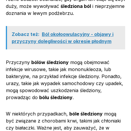
duży, może wywoływać
śledziona ból
i nieprzyjemne
doznania w lewym podżebrzu.
Zobacz też:
Ból okołoowulacyjny - objawy i
przyczyny dolegliwości w okresie płodnym
Przyczyny
bólów śledziony
mogą obejmować
infekcje wirusowe, takie jak mononukleoza, lub
bakteryjne, na przykład infekcje śledziony. Ponadto,
urazy, takie jak wypadek samochodowy czy upadek,
mogą spowodować uszkodzenia śledziony,
prowadząc do
bólu śledziony
.
W niektórych przypadkach,
bóle śledziony
mogą
być związane z chorobami krwi, takimi jak chłoniaki
czy białaczki. Ważne jest, aby zauważyć, że w