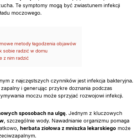
zucha. Te symptomy mogą być zwiastunem infekcji
kładu moczowego.
domowe metody łagodzenia objawów
ak sobie radzić w domu
e z nim radzić
dnym z najczęstszych czynników jest infekcja bakteryjna.
 zapalny i generując przykre doznania podczas
ymywania moczu może sprzyjać rozwojowi infekcji.
owych sposobach na ulgę
. Jednym z kluczowych
ów
, szczególnie wody. Nawadnianie organizmu pomaga
datkowo,
herbata ziołowa z mniszka lekarskiego
może
rzeciwzapalnym.