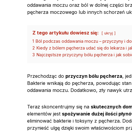
oddawania moczu oraz ból w dolnej części br
pęcherza moczowego lub innych schorzeń u
Z tego artykułu dowiesz się:
ukryj
1
Ból podczas oddawania moczu – przyczyny i 
2
Kiedy z bólem pęcherza udać się do lekarza i j
3
Najczęstsze przyczyny bólu pęcherza i jak sobi
Przechodząc do
przyczyn bólu pęcherza
, je
Bakterie wnikają do pęcherza, powodując stan
oddawania moczu. Dodatkowo, zły nawyk utrz
Teraz skoncentrujmy się na
skutecznych dom
elementów jest
spożywanie dużej ilości płyn
eliminować bakterie i toksyny z pęcherza. Do
przynieść ulgę dzięki swoim właściwościom p