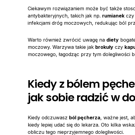
Ciekawym rozwiązaniem może być także stos
antybakteryjnych, takich jak np.
rumianek
cz
infekcjami dróg moczowych, redukując ból p
Warto również zwrócić uwagę na
diety
bogat
moczowy. Warzywa takie jak
brokuły
czy
kap
moczowego, łagodząc przy tym dolegliwości b
Kiedy z bólem pęcher
jak sobie radzić w 
Kiedy odczuwasz
ból pęcherza
, ważne jest, 
kiedy lepiej udać się do lekarza. Oto kilka 
obliczu tego nieprzyjemnego dolegliwości.