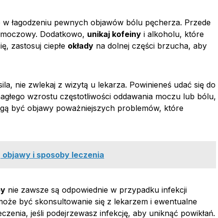
 w łagodzeniu pewnych objawów bólu pęcherza. Przede
ad moczowy. Dodatkowo,
unikaj kofeiny
i alkoholu, które
ę, zastosuj ciepłe
okłady
na dolnej części brzucha, aby
sila, nie zwlekaj z wizytą u lekarza. Powinieneś udać się do
nagłego wzrostu częstotliwości oddawania moczu lub bólu,
mogą być objawy poważniejszych problemów, które
, objawy i sposoby leczenia
by
nie zawsze są odpowiednie w przypadku infekcji
może być skonsultowanie się z lekarzem i ewentualne
czenia, jeśli podejrzewasz infekcję, aby uniknąć powikłań.