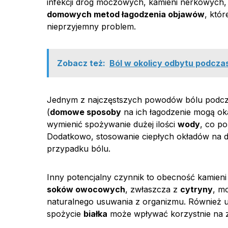
infekcji dróg moczowych, kamieni nerkowych, cz
domowych metod łagodzenia objawów
, któ
nieprzyjemny problem.
Zobacz też:
Ból w okolicy odbytu podczas
Jednym z najczęstszych powodów bólu podcz
(
domowe sposoby
na ich łagodzenie mogą oka
wymienić spożywanie dużej ilości
wody
, co p
Dodatkowo, stosowanie ciepłych okładów na d
przypadku bólu.
Inny potencjalny czynnik to obecność kamien
soków owocowych
, zwłaszcza z
cytryny
, m
naturalnego usuwania z organizmu. Również 
spożycie
białka
może wpływać korzystnie na z