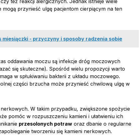
y też reakcji alergicznych. Jednak istnieje wiele
re mogą przynieść ulgę pacjentom cierpiącym na ten
 miesiączki - przyczyny i sposoby radzenia sobie
as oddawania moczu są infekcje dróg moczowych
zać się skuteczne). Spośród wielu propozycji warto
omaga w spłukiwaniu bakterii z układu moczowego.
olnej części brzucha może przynieść chwilową ulgę w
i nerkowych. W takim przypadku, zwiększone spożycie
oże pomóc w rozpuszczeniu kamieni i ułatwieniu ich
unikanie
przesolonych potraw
oraz dbanie o regularne
apobieganie tworzeniu się kamieni nerkowych.