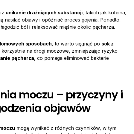
ież
unikanie drażniących substancji
, takich jak kofeina,
ą nasilać objawy i opóźniać proces gojenia. Ponadto,
agodzić ból i relaksować mięśnie okolic pęcherza.
 domowych sposobach
, to warto sięgnąć po
sok z
 korzystnie na drogi moczowe, zmniejszając ryzyko
ianie pęcherza
, co pomaga eliminować bakterie
ia moczu – przyczyny i
odzenia objawów
 moczu
mogą wynikać z różnych czynników, w tym