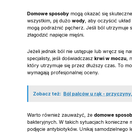
Domowe sposoby
mogą okazać się skuteczne
wszystkim, pij dużo
wody
, aby oczyścić ukł
mogą podrażnić pęcherz. Jeśli ból utrzymuje si
złagodzić napięcie mięśni.
Jeżeli jednak ból nie ustępuje lub wręcz się na
specjalisty, jeśli doświadczasz
krwi w moczu
, 
który utrzymuje się przez dłuższy czas. To 
wymagają profesjonalnej oceny.
Zobacz też:
Ból palców u rąk - przyczyny
Warto również zauważyć, że
domowe sposo
bakteryjnych. W takich sytuacjach konieczne 
podjęcie antybiotyków. Unikaj samodzielnego le