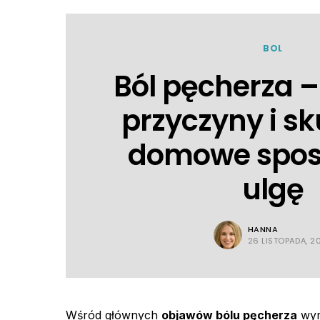
BOL
Ból pęcherza –
przyczyny i s
domowe spos
ulgę
HANNA
26 LISTOPADA, 2
Wśród głównych
objawów bólu pęcherza
wymi