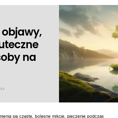
 objawy,
kuteczne
oby na
023
enia się częste, bolesne mikcje, pieczenie podczas