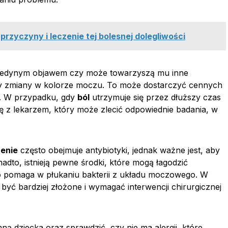
przyczyny i leczenie tej bolesnej dolegliwości
 jedynym objawem czy może towarzyszą mu inne
zy zmiany w kolorze moczu. To może dostarczyć cennych
. W przypadku, gdy
ból
utrzymuje się przez dłuższy czas
się z lekarzem, który może zlecić odpowiednie badania, w
zenie
często obejmuje antybiotyki, jednak ważne jest, aby
adto, istnieją pewne środki, które mogą łagodzić
, co pomaga w płukaniu bakterii z układu moczowego. W
yć bardziej złożone i wymagać interwencji chirurgicznej
ą dziecka oraz sprawdzić, czy nie ma alergii, które