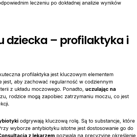
 odpowiednim leczeniu po dokładnej analizie wyników
 dziecka – profilaktyka i
kuteczna profilaktyka jest kluczowym elementem
ne jest, aby zachować regularność w codziennym
kterii z układu moczowego. Ponadto,
uczulając na
u, rodzice mogą zapobiec zatrzymaniu moczu, co jest
cji.
ybiotyki
odgrywają kluczową rolę. Są to substancje, które
 Przy wyborze antybiotyku istotne jest dostosowanie go do
Consultacja z lekarzem
pozwala na precyzyjne określenie