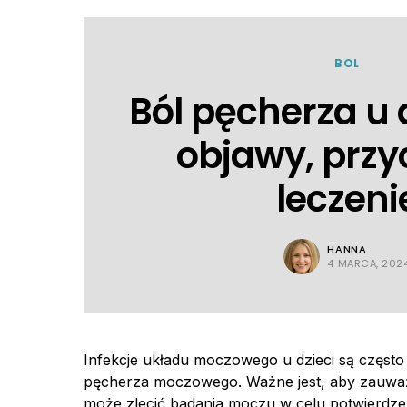
BOL
Ból pęcherza u 
objawy, przy
leczeni
HANNA
4 MARCA, 202
Infekcje układu moczowego u dzieci są często
pęcherza moczowego. Ważne jest, aby zauważy
może zlecić badania moczu w celu potwierdzeni