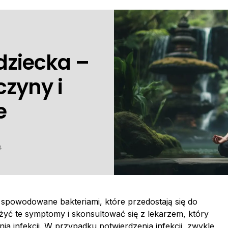
dziecka –
czyny i
e
4
 spowodowane bakteriami, które przedostają się do
ć te symptomy i skonsultować się z lekarzem, który
a infekcji. W przypadku potwierdzenia infekcji, zwykle