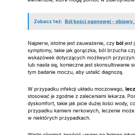
Zobacz też:
Ból kości ogonowej - objawy, 
Najpierw, istotne jest zauważenie, czy
ból
jest
symptomy, takie jak gorączka, ból brzucha c
wskazówek dotyczących możliwych przyczyn
lub nasila się, konieczne jest skonsultowanie 
tym badanie moczu, aby ustalić diagnozę.
W przypadku infekcji układu moczowego,
lec
stosować je zgodnie z zaleceniami lekarza. Pon
dyskomfort, takie jak picie dużej ilości wody
przypadku kamieni nerkowych, leczenie może b
w niektórych przypadkach.
Warto również zwrócić uwagę na higienę intymn