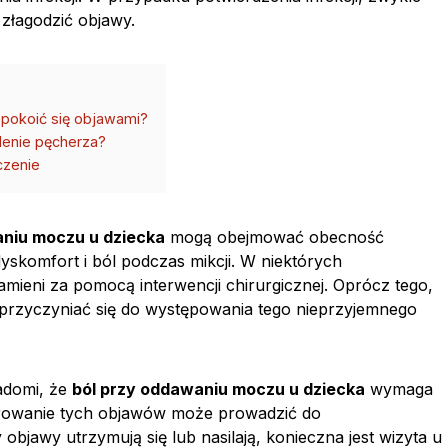
i złagodzić objawy.
epokoić się objawami?
lenie pęcherza?
czenie
aniu moczu u dziecka
mogą obejmować obecność
komfort i ból podczas mikcji. W niektórych
ieni za pomocą interwencji chirurgicznej. Oprócz tego,
 przyczyniać się do występowania tego nieprzyjemnego
iadomi, że
ból przy oddawaniu moczu u dziecka
wymaga
norowanie tych objawów może prowadzić do
objawy utrzymują się lub nasilają, konieczna jest wizyta u