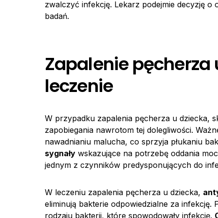
zwalczyć infekcję. Lekarz podejmie decyzję o
badań.
Zapalenie pęcherza u
leczenie
W przypadku zapalenia pęcherza u dziecka, s
zapobiegania nawrotom tej dolegliwości. Waż
nawadnianiu malucha, co sprzyja płukaniu ba
sygnały
wskazujące na potrzebę oddania mocz
jednym z czynników predysponujących do infek
W leczeniu zapalenia pęcherza u dziecka,
ant
eliminują bakterie odpowiedzialne za infekcję.
rodzaju bakterii, które spowodowały infekcję.