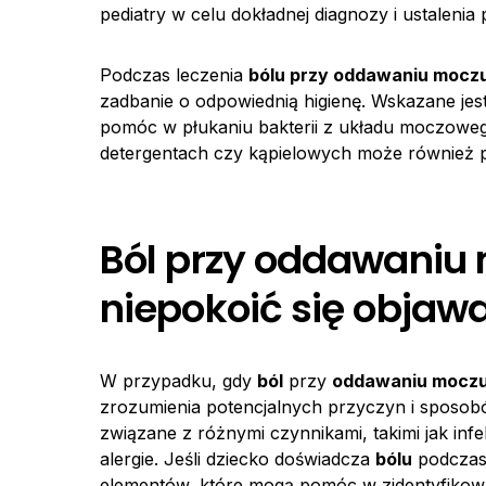
pediatry w celu dokładnej diagnozy i ustalenia 
Podczas leczenia
bólu przy oddawaniu moczu
zadbanie o odpowiednią higienę. Wskazane jest
pomóc w płukaniu bakterii z układu moczoweg
detergentach czy kąpielowych może również p
Ból przy oddawaniu 
niepokoić się objaw
W przypadku, gdy
ból
przy
oddawaniu moczu
zrozumienia potencjalnych przyczyn i sposo
związane z różnymi czynnikami, takimi jak in
alergie. Jeśli dziecko doświadcza
bólu
podczas 
elementów, które mogą pomóc w zidentyfikow