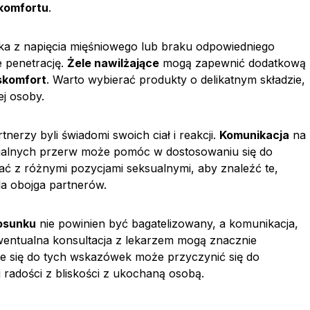
komfortu
.
a z napięcia mięśniowego lub braku odpowiedniego
e penetrację.
Żele nawilżające
mogą zapewnić dodatkową
skomfort
. Warto wybierać produkty o delikatnym składzie,
j osoby.
erzy byli świadomi swoich ciał i reakcji.
Komunikacja
na
tualnych przerw może pomóc w dostosowaniu się do
ć z różnymi pozycjami seksualnymi, aby znaleźć te,
la obojga partnerów.
osunku
nie powinien być bagatelizowany, a komunikacja,
wentualna konsultacja z lekarzem mogą znacznie
ie się do tych wskazówek może przyczynić się do
j radości z bliskości z ukochaną osobą.