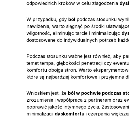
odpowiednich kroków w celu złagodzenia
dys
W przypadku, gdy
ból
podczas stosunku wynik
nawilżenia, warto sięgnąć po środki ułatwiając
wilgotność, eliminując tarcie i minimalizując
dy
dostosowane do indywidualnych potrzeb każde
Podczas stosunku ważne jest również, aby partn
temat tempa, głębokości penetracji czy ewen
komfortu obojga stron. Warto eksperymentowa
które są najbardziej komfortowe i przyjemne d
Wnioskiem jest, że
ból w pochwie podczas st
zrozumienie i współpraca z partnerem oraz e
poprawić jakość intymnego życia. Zastosowan
minimalizacji
dyskomfortu
i czerpania większe