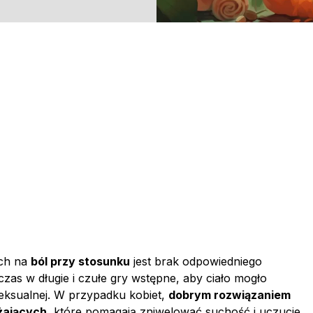
ch na
ból przy stosunku
jest brak odpowiedniego
zas w długie i czułe gry wstępne, aby ciało mogło
eksualnej. W przypadku kobiet,
dobrym rozwiązaniem
żających
, które pomagają zniwelować suchość i uczucie