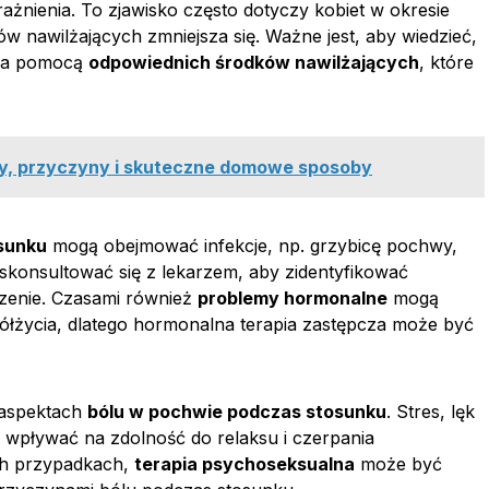
rażnienia. To zjawisko często dotyczy kobiet w okresie
 nawilżających zmniejsza się. Ważne jest, aby wiedzieć,
 za pomocą
odpowiednich środków nawilżających
, które
wy, przyczyny i skuteczne domowe sposoby
sunku
mogą obejmować infekcje, np. grzybicę pochwy,
 skonsultować się z lekarzem, aby zidentyfikować
czenie. Czasami również
problemy hormonalne
mogą
ółżycia, dlatego hormonalna terapia zastępcza może być
 aspektach
bólu w pochwie podczas stosunku
. Stres, lęk
 wpływać na zdolność do relaksu i czerpania
ich przypadkach,
terapia psychoseksualna
może być