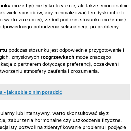
sunku
może być nie tylko fizycznie, ale także emocjonalnie
ak wiele sposobów, aby minimalizować ten dyskomfort i
im warto zrozumieć, że
ból
podczas stosunku może mieć
odpowiedniego pobudzenia seksualnego po problemy
rtu
podczas stosunku jest odpowiednie przygotowanie i
ługich, zmysłowych
rozgrzewkach
może znacząco
kacja z partnerem dotycząca preferencji, oczekiwań i
orzeniu atmosfery zaufania i zrozumienia.
a - jak sobie z nim poradzić
ularny lub intensywny, warto skonsultować się z
kcje, zaburzenia hormonalne czy uszkodzenia fizyczne,
cjalisty pozwoli na zidentyfikowanie problemu i podjęcie