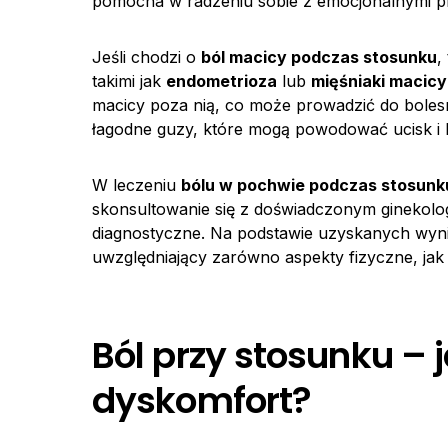
pomocna w radzeniu sobie z emocjonalnymi p
Jeśli chodzi o
ból macicy podczas stosunku
,
takimi jak
endometrioza
lub
mięśniaki macicy
macicy poza nią, co może prowadzić do bolesn
łagodne guzy, które mogą powodować ucisk i 
W leczeniu
bólu w pochwie podczas stosunk
skonsultowanie się z doświadczonym ginekolo
diagnostyczne. Na podstawie uzyskanych wyni
uwzględniający zarówno aspekty fizyczne, jak 
Ból przy stosunku –
dyskomfort?