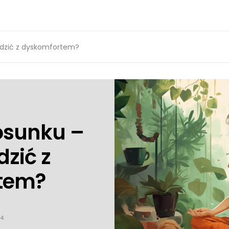
radzić z dyskomfortem?
osunku –
dzić z
tem?
24