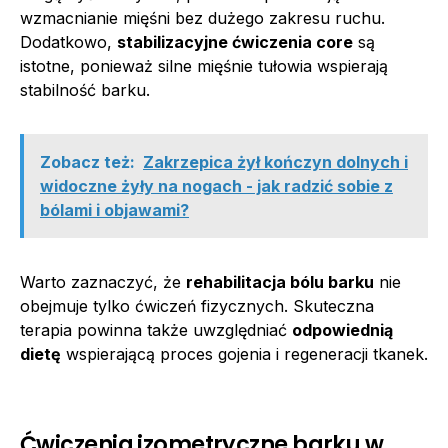
wzmacnianie mięśni bez dużego zakresu ruchu.
Dodatkowo,
stabilizacyjne ćwiczenia core
są
istotne, ponieważ silne mięśnie tułowia wspierają
stabilność barku.
Zobacz też:
Zakrzepica żył kończyn dolnych i
widoczne żyły na nogach - jak radzić sobie z
bólami i objawami?
Warto zaznaczyć, że
rehabilitacja bólu barku
nie
obejmuje tylko ćwiczeń fizycznych. Skuteczna
terapia powinna także uwzględniać
odpowiednią
dietę
wspierającą proces gojenia i regeneracji tkanek.
Ćwiczenia izometryczne barku w