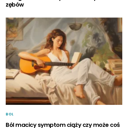
zębów
BOL
Ból macicy symptom ciąży czy może coś