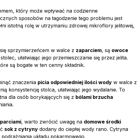
lemem, który może wpływać na codzienne
ecznych sposobów na łagodzenie tego problemu jest
łni istotną rolę w utrzymaniu zdrowej mikroflory jelitowej,
 się sprzymierzeńcem w walce z
zaparciem
, są
owoce
olec, ułatwiając jego przemieszczanie się przez jelita.
tóre są bogate w ten cenny składnik.
minąć znaczenia
picia odpowiedniej ilości wody
w walce z
 konsystencję stolca, ułatwiając jego wydalanie. To
otna dla osób borykających się z
bólami brzucha
iania.
parciami
, warto zwrócić uwagę na
domowe środki
ić
sok z cytryny
dodany do ciepłej wody rano. Cytryna
bez podrażniania układu pokarmowego.