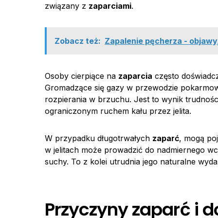
związany z
zaparciami
.
Zobacz też:
Zapalenie pęcherza - objawy, 
Osoby cierpiące na
zaparcia
często doświadcz
Gromadzące się gazy w przewodzie pokarmo
rozpierania w brzuchu. Jest to wynik trudn
ograniczonym ruchem kału przez jelita.
W przypadku długotrwałych
zaparć
, mogą poj
w jelitach może prowadzić do nadmiernego wchł
suchy. To z kolei utrudnia jego naturalne wyda
Przyczyny zaparć i d