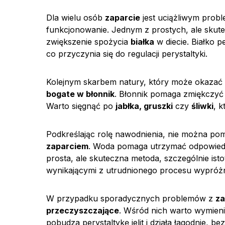
Dla wielu osób
zaparcie
jest uciążliwym prob
funkcjonowanie. Jednym z prostych, ale skut
zwiększenie spożycia
białka
w diecie. Białko pe
co przyczynia się do regulacji perystaltyki.
Kolejnym skarbem natury, który może okazać
bogate w błonnik
. Błonnik pomaga zmiękczyć st
Warto sięgnąć po
jabłka, gruszki
czy
śliwki
, k
Podkreślając rolę nawodnienia, nie można po
zaparciem
. Woda pomaga utrzymać odpowiednią
prosta, ale skuteczna metoda, szczególnie ist
wynikającymi z utrudnionego procesu wypróżn
W przypadku sporadycznych problemów z
za
przeczyszczające
. Wśród nich warto wymien
pobudza perystaltykę jelit i działa łagodnie, 