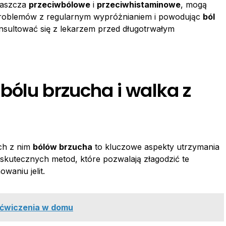
właszcza
przeciwbólowe
i
przeciwhistaminowe
, mogą
 problemów z regularnym wypróżnianiem i powodując
ból
nsultować się z lekarzem przed długotrwałym
bólu brzucha i walka z
ch z nim
bólów brzucha
to kluczowe aspekty utrzymania
skutecznych metod, które pozwalają złagodzić te
waniu jelit.
 i ćwiczenia w domu