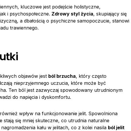
nnych, kluczowe jest podejście holistyczne,
jak i psychospołeczne.
Zdrowy styl życia
, skupiający się
izyczną, a dbałością o psychiczne samopoczucie, stanowi
ładu trawiennego.
utki
otkliwych objawów jest
ból brzucha
, który często
dczają nieprzyjemnego uczucia, które może być
cha. Ten ból jest zazwyczaj spowodowany utrudnionym
wadzi do napięcia i dyskomfortu.
 również wpływ na funkcjonowanie jelit. Spowolniona
e stają się mniej skuteczne, co utrudnia naturalne
agromadzenia kału w jelitach, co z kolei nasila
ból jelit