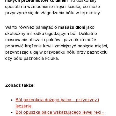
małych przedmiotów kciukiem
. To doskonały
sposób na wzmocnienie mięśni kciuka, co może
przyczynić się do złagodzenia bólu w tej okolicy.
Warto również pamiętać o
masażu dłoni
jako
skutecznym środku łagodzącym ból. Delikatne
masowanie obszaru palców i paznokcia może
poprawić krążenie krwi i zmniejszyć napięcie mięśni,
przynosząc ulgę w przypadku bólu przy paznokciu
czy bólu paznokcia kciuka.
Zobacz także:
Ból paznokcia dużego palca – przyczyny i
leczenie
Ból opuszka palca wskazującego lewej ręki –