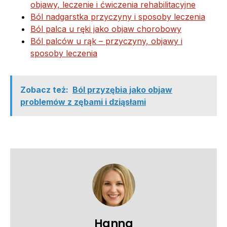
objawy, leczenie i ćwiczenia rehabilitacyjne
Ból nadgarstka przyczyny i sposoby leczenia
Ból palca u ręki jako objaw chorobowy
Ból palców u rąk – przyczyny, objawy i
sposoby leczenia
Zobacz też:
Ból przyzębia jako objaw
problemów z zębami i dziąsłami
Hanna