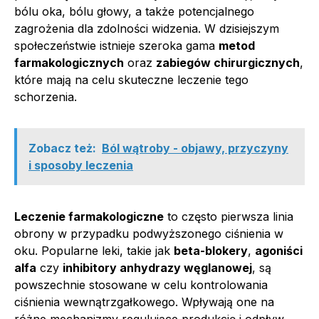
bólu oka, bólu głowy, a także potencjalnego
zagrożenia dla zdolności widzenia. W dzisiejszym
społeczeństwie istnieje szeroka gama
metod
farmakologicznych
oraz
zabiegów chirurgicznych
,
które mają na celu skuteczne leczenie tego
schorzenia.
Zobacz też:
Ból wątroby - objawy, przyczyny
i sposoby leczenia
Leczenie farmakologiczne
to często pierwsza linia
obrony w przypadku podwyższonego ciśnienia w
oku. Popularne leki, takie jak
beta-blokery
,
agoniści
alfa
czy
inhibitory anhydrazy węglanowej
, są
powszechnie stosowane w celu kontrolowania
ciśnienia wewnątrzgałkowego. Wpływają one na
różne mechanizmy regulujące produkcję i odpływ