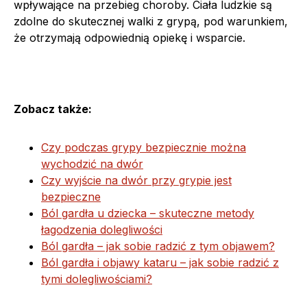
wpływające na przebieg choroby. Ciała ludzkie są
zdolne do skutecznej walki z grypą, pod warunkiem,
że otrzymają odpowiednią opiekę i wsparcie.
Zobacz także:
Czy podczas grypy bezpiecznie można
wychodzić na dwór
Czy wyjście na dwór przy grypie jest
bezpieczne
Ból gardła u dziecka – skuteczne metody
łagodzenia dolegliwości
Ból gardła – jak sobie radzić z tym objawem?
Ból gardła i objawy kataru – jak sobie radzić z
tymi dolegliwościami?