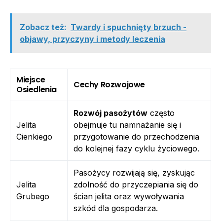
Zobacz też:
Twardy i spuchnięty brzuch -
objawy, przyczyny i metody leczenia
Miejsce
Cechy Rozwojowe
Osiedlenia
Rozwój pasożytów
często
Jelita
obejmuje tu namnażanie się i
Cienkiego
przygotowanie do przechodzenia
do kolejnej fazy cyklu życiowego.
Pasożycy rozwijają się, zyskując
Jelita
zdolność do przyczepiania się do
Grubego
ścian jelita oraz wywoływania
szkód dla gospodarza.