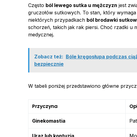
Często
ból lewego sutka u mężczyzn
jest zwi
gruczołów sutkowych. To stan, który wymaga le
niektórych przypadkach
ból brodawki sutko
schorzeń, takich jak rak piersi. Choć rzadki u
medycznej.
Zobacz też:
Bóle kręgosłupa podczas ciąż
bezpiecznie
W tabeli poniżej przedstawiono główne przyc
Przyczyna
Op
Ginekomastia
Pat
Uraz lub kontuzja
Mo