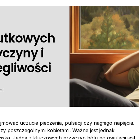
sutkowych
yczyny i
egliwości
023
mować uczucie pieczenia, pulsacji czy nagłego napięcia.
ędzy poszczególnymi kobietami. Ważne jest jednak
iska. Jedną z kluczowych przyczyn bólu po owulacji jest