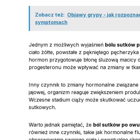
Zobacz też:
Objawy grypy - jak rozpozna
symptomach
Jednym z możliwych wyjaśnień
bólu sutków p
ciało żółte, powstałe z pękniętego pęcherzyk
hormon przygotowuje błonę śluzową macicy do
progesteronu może wpływać na zmiany w tkanc
Inny czynnik to zmiany hormonalne związane z 
jajowej, organizm reaguje zwiększeniem produ
Wczesne stadium ciąży może skutkować uczuci
sutkowych.
Warto jednak pamiętać, że
ból sutków po owul
również inne czynniki, takie jak hormonalne fl
obserwowanie swojego ciała i ewentualne sko