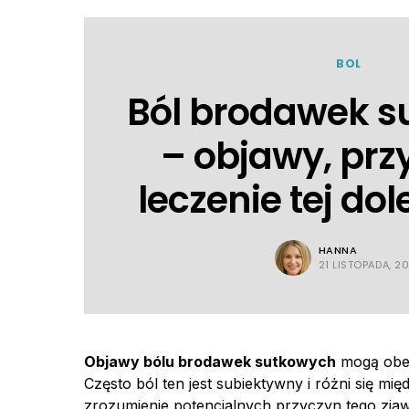
BOL
Ból brodawek 
– objawy, prz
leczenie tej dol
HANNA
21 LISTOPADA, 2
Objawy bólu brodawek sutkowych
mogą obej
Często ból ten jest subiektywny i różni się mi
zrozumienie potencjalnych przyczyn tego zjaw