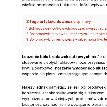
właśnie hormonalna fluktuacja, która wpływa 
Z tego artykułu dowiesz się:
ukryj
1
Ból brodawek sutkowych podczas owulacji i cią
2
Ból brodawki sutkowej u mężczyzn – co może
3
Ból brodawki u niemowlęcia – jakie mogą być 
Leczenie bólu brodawek sutkowych
może obe
stosowanie ciepłych okładów może przynieść ul
krwi. Dodatkowo, noszenie
wygodnego biust
wsparcia dla piersi, zmniejszając tym samym do
Należy jednak pamiętać, że jeśli ból brodawek 
konieczne jest skonsultowanie się z lekarzem.
wykluczenia poważniejszych problemów zdrow
biustonosz czy nadmierne obciążenie piersi mo