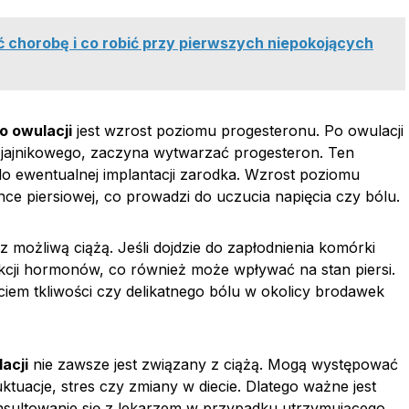
ć chorobę i co robić przy pierwszych niepokojących
o owulacji
jest wzrost poziomu progesteronu. Po owulacji
a jajnikowego, zaczyna wytwarzać progesteron. Ten
 ewentualnej implantacji zarodka. Wzrost poziomu
e piersiowej, co prowadzi do uczucia napięcia czy bólu.
możliwą ciążą. Jeśli dojdzie do zapłodnienia komórki
kcji hormonów, co również może wpływać na stan piersi.
em tkliwości czy delikatnego bólu w okolicy brodawek
acji
nie zawsze jest związany z ciążą. Mogą występować
uktuacje, stres czy zmiany w diecie. Dlatego ważne jest
nsultowanie się z lekarzem w przypadku utrzymującego