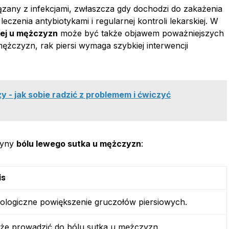
ązany z infekcjami, zwłaszcza gdy dochodzi do zakażenia
czenia antybiotykami i regularnej kontroli lekarskiej. W
wej u mężczyzn
może być także objawem poważniejszych
 mężczyzn, rak piersi wymaga szybkiej interwencji
y - jak sobie radzić z problemem i ćwiczyć
zyny
bólu lewego sutka u mężczyzn
:
is
ologiczne powiększenie gruczołów piersiowych.
że prowadzić do bólu sutka u mężczyzn.