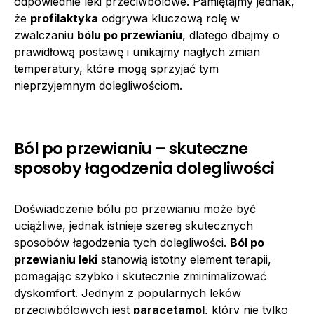
odpowiednie leki przeciwbólowe. Pamiętajmy jednak,
że
profilaktyka
odgrywa kluczową rolę w
zwalczaniu
bólu po przewianiu
, dlatego dbajmy o
prawidłową postawę i unikajmy nagłych zmian
temperatury, które mogą sprzyjać tym
nieprzyjemnym dolegliwościom.
Ból po przewianiu – skuteczne
sposoby łagodzenia dolegliwości
Doświadczenie bólu po przewianiu może być
uciążliwe, jednak istnieje szereg skutecznych
sposobów łagodzenia tych dolegliwości.
Ból po
przewianiu leki
stanowią istotny element terapii,
pomagając szybko i skutecznie zminimalizować
dyskomfort. Jednym z popularnych leków
przeciwbólowych jest
paracetamol
, który nie tylko