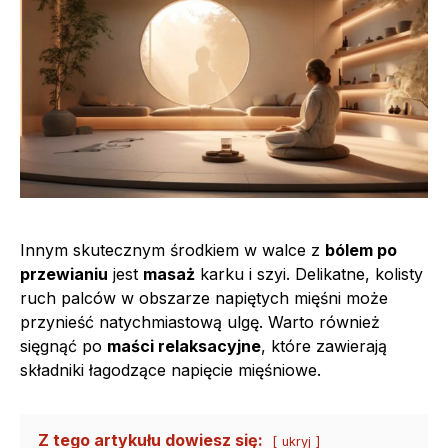
Innym skutecznym środkiem w walce z
bólem po
przewianiu
jest
masaż
karku i szyi. Delikatne, kolisty
ruch palców w obszarze napiętych mięśni może
przynieść natychmiastową ulgę. Warto również
sięgnąć po
maści relaksacyjne
, które zawierają
składniki łagodzące napięcie mięśniowe.
Z tego artykułu dowiesz się:
ukryj