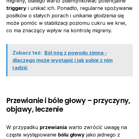
migreny, dlatego warto zidentyfikować potencjalne
triggery
i unikać ich. Ponadto, regularne spożywanie
posiłków o stałych porach i unikanie głodzenia się
może pomóc w stabilizacji poziomu cukru we krwi,
co ma znaczący wpływ na kontrolę migreny.
Zobacz też:
Ból nóg z powodu zimna -
dlaczego może wystąpić i jak sobie z nim
radzić
Przewianie i bóle głowy – przyczyny,
objawy, leczenie
W przypadku
przewiania
warto zwrócić uwagę na
częste występowanie
bólu głowy
jako jednego z