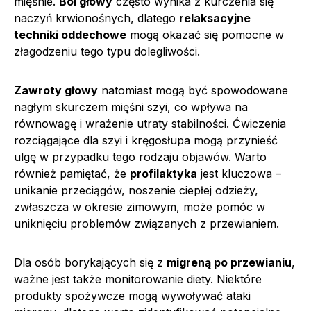
mięśnie.
Ból głowy
często wynika z kurczenia się
naczyń krwionośnych, dlatego
relaksacyjne
techniki oddechowe
mogą okazać się pomocne w
złagodzeniu tego typu dolegliwości.
Zawroty głowy
natomiast mogą być spowodowane
nagłym skurczem mięśni szyi, co wpływa na
równowagę i wrażenie utraty stabilności. Ćwiczenia
rozciągające dla szyi i kręgosłupa mogą przynieść
ulgę w przypadku tego rodzaju objawów. Warto
również pamiętać, że
profilaktyka
jest kluczowa –
unikanie przeciągów, noszenie ciepłej odzieży,
zwłaszcza w okresie zimowym, może pomóc w
uniknięciu problemów związanych z przewianiem.
Dla osób borykających się z
migreną po przewianiu
,
ważne jest także monitorowanie diety. Niektóre
produkty spożywcze mogą wywoływać ataki