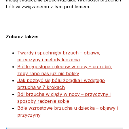
bólowi związanemu z tym problemem.
Zobacz także:
Twardy i spuchnięty brzuch – objawy,
przyczyny i metody leczenia
Ból kręgosłupa i pleców w nocy – co robić,
żeby rano nas już nie boleły
Jak pozbyć się bólu żołądka i wzdętego
brzucha w 7 krokach
Ból brzucha w ciąży w nocy – przyczyny i
sposoby radzenia sobie
Bóle wzrostowe brzucha u dziecka – objawy i
przyczyny