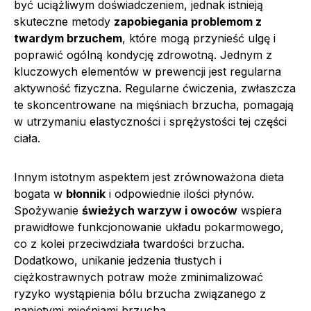
być uciążliwym doświadczeniem, jednak istnieją
skuteczne metody
zapobiegania problemom z
twardym brzuchem
, które mogą przynieść ulgę i
poprawić ogólną kondycję zdrowotną. Jednym z
kluczowych elementów w prewencji jest regularna
aktywność fizyczna. Regularne ćwiczenia, zwłaszcza
te skoncentrowane na mięśniach brzucha, pomagają
w utrzymaniu elastyczności i sprężystości tej części
ciała.
Innym istotnym aspektem jest zrównoważona dieta
bogata w
błonnik
i odpowiednie ilości płynów.
Spożywanie
świeżych warzyw i owoców
wspiera
prawidłowe funkcjonowanie układu pokarmowego,
co z kolei przeciwdziała twardości brzucha.
Dodatkowo, unikanie jedzenia tłustych i
ciężkostrawnych potraw może zminimalizować
ryzyko wystąpienia bólu brzucha związanego z
napiętymi mięśniami brzucha.