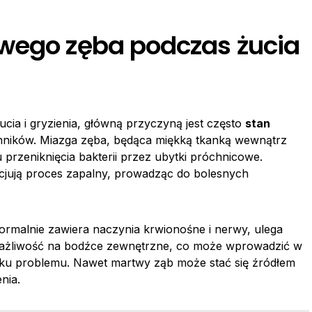
wego zęba podczas żucia
cia i gryzienia, główną przyczyną jest często
stan
nników. Miazga zęba, będąca miękką tkanką wewnątrz
rzeniknięcia bakterii przez ubytki próchnicowe.
inicjują proces zapalny, prowadząc do bolesnych
rmalnie zawiera naczynia krwionośne i nerwy, ulega
 wrażliwość na bodźce zewnętrzne, co może wprowadzić w
raku problemu. Nawet martwy ząb może stać się źródłem
nia.