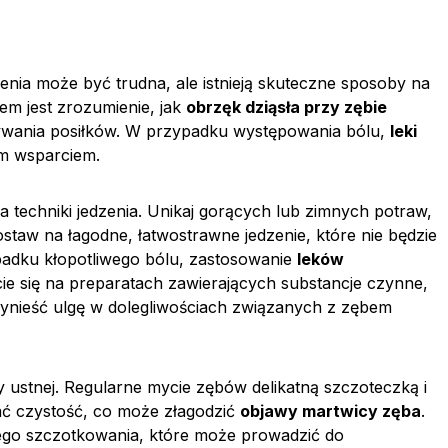
nia może być trudna, ale istnieją skuteczne sposoby na
m jest zrozumienie, jak
obrzęk dziąsła przy zębie
wania posiłków. W przypadku występowania bólu,
leki
m wsparciem.
 techniki jedzenia. Unikaj gorących lub zimnych potraw,
staw na łagodne, łatwostrawne jedzenie, które nie będzie
padku kłopotliwego bólu, zastosowanie
leków
e się na preparatach zawierających substancje czynne,
zynieść ulgę w dolegliwościach związanych z zębem
 ustnej. Regularne mycie zębów delikatną szczoteczką i
ać czystość, co może złagodzić
objawy martwicy zęba
.
nego szczotkowania, które może prowadzić do