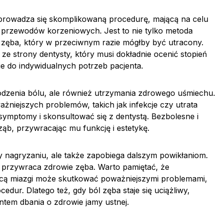
rowadza się skomplikowaną procedurę, mającą na celu
e przewodów korzeniowych. Jest to nie tylko metoda
o zęba, który w przeciwnym razie mógłby być utracony.
ze strony dentysty, który musi dokładnie ocenić stopień
e do indywidualnych potrzeb pacjenta.
agodzenia bólu, ale również utrzymania zdrowego uśmiechu.
niejszych problemów, takich jak infekcje czy utrata
ymptomy i skonsultować się z dentystą. Bezbolesne i
b, przywracając mu funkcję i estetykę.
zy nagryzaniu, ale także zapobiega dalszym powikłaniom.
y przywraca zdrowie zęba. Warto pamiętać, że
icą miazgi może skutkować poważniejszymi problemami,
ur. Dlatego też, gdy ból zęba staje się uciążliwy,
ntem dbania o zdrowie jamy ustnej.