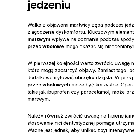
jedzeniu
Walka z objawami martwicy zęba podczas jedze
złagodzenie dyskomfortu. Kluczowym elemente
martwym
wpływa na doznania podczas spoży
przeciwbólowe
mogą okazać się nieoceniony
W pierwszej kolejności warto zwrócić uwagę na
które mogą zaostrzyć objawy. Zamiast tego, po
dodatkowo irytować
obrzęku dziąsła
. W przy
przeciwbólowych
może być korzystne. Oparci
takie jak ibuprofen czy paracetamol, może pr
martwym.
Należy również zwrócić uwagę na higienę jamy
stosowanie nici dentystycznej pomaga utrzym
Ważne jest jednak, aby unikać zbyt intensyw