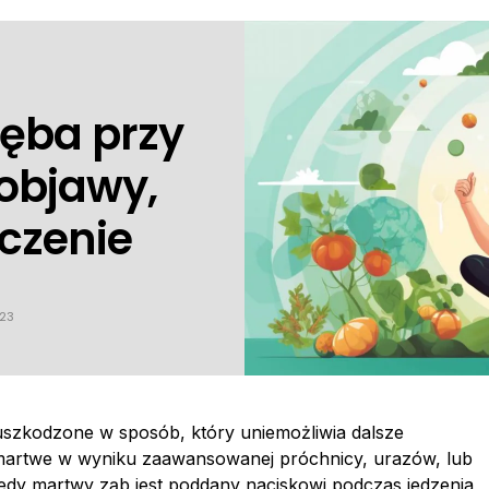
ęba przy
objawy,
eczenie
023
uszkodzone w sposób, który uniemożliwia dalsze
 martwe w wyniku zaawansowanej próchnicy, urazów, lub
dy martwy ząb jest poddany naciskowi podczas jedzenia,