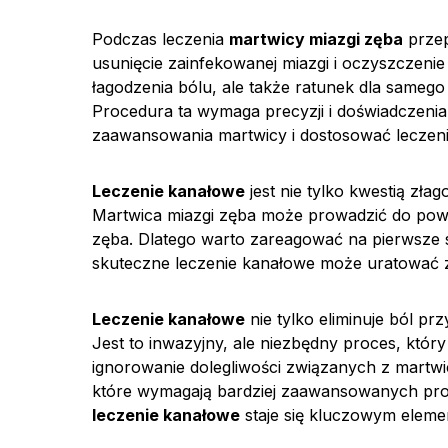
Podczas leczenia
martwicy miazgi zęba
przep
usunięcie zainfekowanej miazgi i oczyszczeni
łagodzenia bólu, ale także ratunek dla sameg
Procedura ta wymaga precyzji i doświadczenia 
zaawansowania martwicy i dostosować leczeni
Leczenie kanałowe
jest nie tylko kwestią zł
Martwica miazgi zęba może prowadzić do poważ
zęba. Dlatego warto zareagować na pierwsze s
skuteczne leczenie kanałowe może uratować zą
Leczenie kanałowe
nie tylko eliminuje ból pr
Jest to inwazyjny, ale niezbędny proces, któr
ignorowanie dolegliwości związanych z martw
które wymagają bardziej zaawansowanych proced
leczenie kanałowe
staje się kluczowym eleme