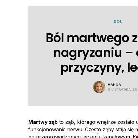
BOL
Ból martwego z
nagryzaniu – 
przyczyny, l
HANNA
6 LISTOPADA, 2
Martwy ząb
to ząb, którego wnętrze zostało 
funkcjonowanie nerwu. Często zęby stają się
po przeprowadzonym leczeniu kanałowym. Kie