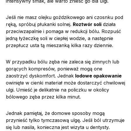
intensywny smak, ale warto znieść go dla ulgi.
Jeśli nie masz olejku goździkowego ani czosnku pod
ręką, spróbuj płukanki solnej.
Roztwór soli
działa
przeciwzapalnie i pomaga w redukcji bólu. Rozpuść
jedną łyżeczkę soli w ciepłej wodzie, a następnie
przepłucz usta tą mieszanką kilka razy dziennie.
W przypadku bólu zęba nie zaleca się zimnych lub
gorących kompresów, ponieważ mogą one
zaostrzyć dyskomfort. Jednak
lodowe opakowanie
owinięte w cienki materiał może dostarczyć chwilowej
ulgi. Umieść je delikatnie na policzku w okolicy
bólowego zęba przez kilka minut.
Jednak pamiętaj, że domowe sposoby mogą
przynieść tylko tymczasową ulgę. Jeśli ból utrzymuje
się lub nasila, konieczna jest wizyta u dentysty.