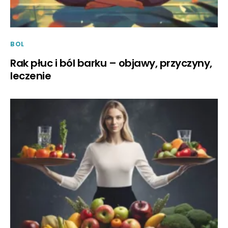
BOL
Rak płuc i ból barku – objawy, przyczyny,
leczenie