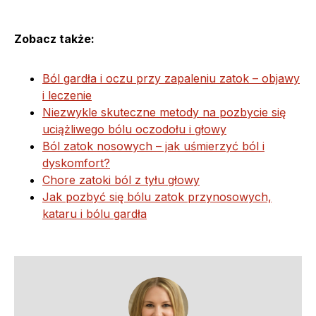
Zobacz także:
Ból gardła i oczu przy zapaleniu zatok – objawy
i leczenie
Niezwykle skuteczne metody na pozbycie się
uciążliwego bólu oczodołu i głowy
Ból zatok nosowych – jak uśmierzyć ból i
dyskomfort?
Chore zatoki ból z tyłu głowy
Jak pozbyć się bólu zatok przynosowych,
kataru i bólu gardła