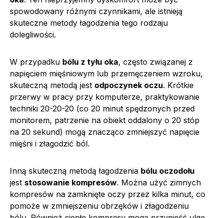
spowodowany różnymi czynnikami, ale istnieją
skuteczne metody łagodzenia tego rodzaju
dolegliwości.
W przypadku
bólu z tyłu oka
, często związanej z
napięciem mięśniowym lub przemęczeniem wzroku,
skuteczną metodą jest
odpoczynek oczu
. Krótkie
przerwy w pracy przy komputerze, praktykowanie
techniki 20-20-20 (co 20 minut spędzonych przed
monitorem, patrzenie na obiekt oddalony o 20 stóp
na 20 sekund) mogą znacząco zmniejszyć napięcie
mięśni i złagodzić ból.
Inną skuteczną metodą łagodzenia
bólu oczodołu
jest
stosowanie kompresów
. Można użyć zimnych
kompresów na zamknięte oczy przez kilka minut, co
pomoże w zmniejszeniu obrzęków i złagodzeniu
bólu. Również ciepłe kompresy mogą przynieść ulgę,