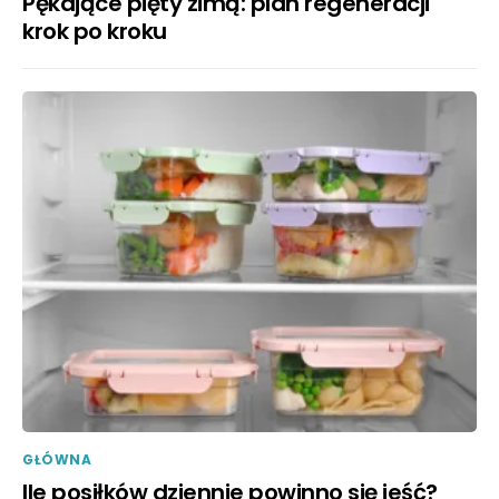
Pękające pięty zimą: plan regeneracji
krok po kroku
GŁÓWNA
Ile posiłków dziennie powinno się jeść?