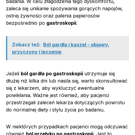
badania. W celu złagodzenia tego dyskomfortu,
zaleca się unikanie spożywania gorących napojów,
ostrej żywności oraz palenia papierosów
bezpośrednio po
gastroskopii
.
Zobacz też:
Ból gardła i kaszel - objawy,
przyczyny i leczenie
Jeżeli
ból gardła po gastroskopii
utrzymuje się
dłużej niż kilka dni lub nasila się, warto skonsultować
się z lekarzem, aby wykluczyć ewentualne
powikłania. Ważne jest również, aby pacjenci
przestrzegali zaleceń lekarza dotyczących powrotu
do normalnej diety i stylu życia po badaniu.
W niektórych przypadkach pacjenci mogą odczuwać
również
ból przełyku po gastroskopii
. Jest to