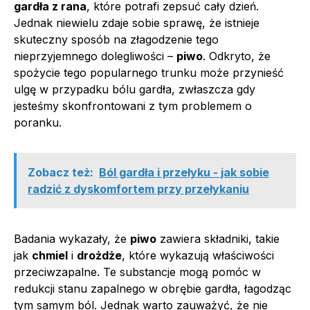
gardła z rana
, które potrafi zepsuć cały dzień.
Jednak niewielu zdaje sobie sprawę, że istnieje
skuteczny sposób na złagodzenie tego
nieprzyjemnego dolegliwości –
piwo
. Odkryto, że
spożycie tego popularnego trunku może przynieść
ulgę w przypadku bólu gardła, zwłaszcza gdy
jesteśmy skonfrontowani z tym problemem o
poranku.
Zobacz też:
Ból gardła i przełyku - jak sobie
radzić z dyskomfortem przy przełykaniu
Badania wykazały, że
piwo
zawiera składniki, takie
jak
chmiel
i
drożdże
, które wykazują właściwości
przeciwzapalne. Te substancje mogą pomóc w
redukcji stanu zapalnego w obrębie gardła, łagodząc
tym samym ból. Jednak warto zauważyć, że nie