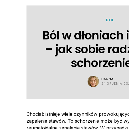
BOL
Ból w dłoniach 
– jak sobie rad
schorzen
HANNA
24 GRUDNIA, 20
Chociaż istnieje wiele czynników prowokując
zapalenie stawów. To schorzenie może być wy
reumatoidalne zapalenie stawów. W przypadku