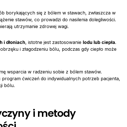
sób borykających się z bólem w stawach, zwłaszcza w
enie stawów, co prowadzi do nasilenia dolegliwości.
erają utrzymanie zdrowej wagi.
h i dłoniach
, istotne jest zastosowanie
lodu lub ciepła
.
brzęku i złagodzeniu bólu, podczas gdy ciepło może
mę wsparcia w radzeniu sobie z bólem stawów.
ć program ćwiczeń do indywidualnych potrzeb pacjenta,
i bólu.
zyczyny i metody
ości