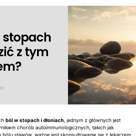
i stopach
zić z tym
iem?
23
ych
ból w stopach i dłoniach
, jednym z głównych jest
nikiem chorób autoimmunologicznych, takich jak
 bólu stawów, ważne jest skonsultowanie się z lekarzem