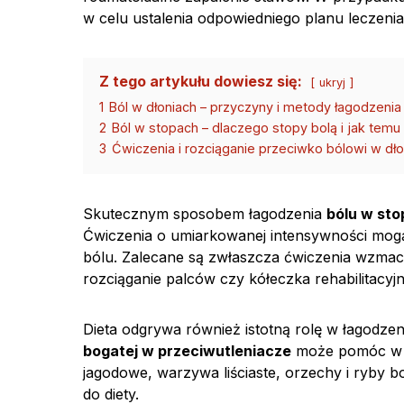
w celu ustalenia odpowiedniego planu leczenia
Z tego artykułu dowiesz się:
ukryj
1
Ból w dłoniach – przyczyny i metody łagodzenia
2
Ból w stopach – dlaczego stopy bolą i jak temu
3
Ćwiczenia i rozciąganie przeciwko bólowi w dło
Skutecznym sposobem łagodzenia
bólu w sto
Ćwiczenia o umiarkowanej intensywności mogą
bólu. Zalecane są zwłaszcza ćwiczenia wzmacnia
rozciąganie palców czy kółeczka rehabilitacyjn
Dieta odgrywa również istotną rolę w łagodze
bogatej w przeciwutleniacze
może pomóc w re
jagodowe, warzywa liściaste, orzechy i ryby
do diety.