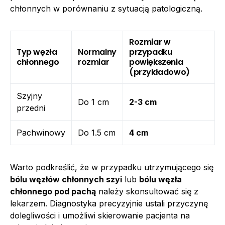
chłonnych w porównaniu z sytuacją patologiczną.
Rozmiar w
Typ węzła
Normalny
przypadku
chłonnego
rozmiar
powiększenia
(przykładowo)
Szyjny
Do 1 cm
2-3 cm
przedni
Pachwinowy
Do 1.5 cm
4 cm
Warto podkreślić, że w przypadku utrzymującego się
bólu węzłów chłonnych szyi
lub
bólu węzła
chłonnego pod pachą
należy skonsultować się z
lekarzem. Diagnostyka precyzyjnie ustali przyczynę
dolegliwości i umożliwi skierowanie pacjenta na