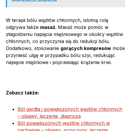
W terapii bólu węzłów chłonnych, istotną rolę
odgrywa także
masaż
. Masaż może pomóc w
złagodzeniu napięcia mięśniowego w okolicy węzłów
chłonnych, co przyczynia się do redukcji bólu.
Dodatkowo, stosowanie
gorących kompresów
może
przynieść ulgę w przypadku bólu szyi, redukując
napięcie mięśniowe i poprawiając krążenie krwi.
Zobacz także:
Ból gardła i powiększonych węzłów chłonnych
– objawy, leczenie, diagnoza
Ból powiększonych węzłów chłonnych w
pachwinie – objawy, przyczyny, leczenie