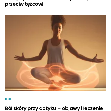
przeciw tężcowi
BOL
Ból skóry przy dotyku – objawy i leczenie