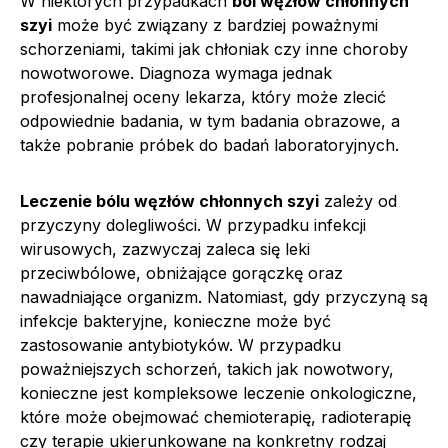
W niektórych przypadkach
ból węzłów chłonnych
szyi
może być związany z bardziej poważnymi
schorzeniami, takimi jak chłoniak czy inne choroby
nowotworowe. Diagnoza wymaga jednak
profesjonalnej oceny lekarza, który może zlecić
odpowiednie badania, w tym badania obrazowe, a
także pobranie próbek do badań laboratoryjnych.
Leczenie bólu węzłów chłonnych szyi
zależy od
przyczyny dolegliwości. W przypadku infekcji
wirusowych, zazwyczaj zaleca się leki
przeciwbólowe, obniżające gorączkę oraz
nawadniające organizm. Natomiast, gdy przyczyną są
infekcje bakteryjne, konieczne może być
zastosowanie antybiotyków. W przypadku
poważniejszych schorzeń, takich jak nowotwory,
konieczne jest kompleksowe leczenie onkologiczne,
które może obejmować chemioterapię, radioterapię
czy terapie ukierunkowane na konkretny rodzaj