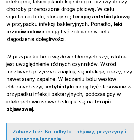
infekcjami, takimi jak infekcje dróg moczowych czy
choroby przenoszone drogą płciową. W celu
łagodzenia bólu, stosuje się
terapię antybiotykową
w przypadku infekcji bakteryjnych. Ponadto,
leki
przeciwbólowe
mogą być zalecane w celu
złagodzenia dolegliwości.
W przypadku bólu węzłów chłonnych szyi, istotne
jest uwzględnienie różnych czynników. Wśród
możliwych przyczyn znajdują się infekcje, urazy, czy
nawet stany zapalne. W leczeniu bólu węzłów
chłonnych szyi,
antybiotyki
mogą być stosowane w
przypadku infekcji bakteryjnych, podczas gdy w
infekcjach wirusowych skupia się na
terapii
objawowej
.
Zobacz też:
Ból odbytu - objawy, przyczyny i
skuteczne leczenie