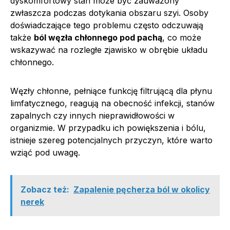
dyskomfortowy stan może być zauważony
zwłaszcza podczas dotykania obszaru szyi. Osoby
doświadczające tego problemu często odczuwają
także
ból węzła chłonnego pod pachą
, co może
wskazywać na rozległe zjawisko w obrębie układu
chłonnego.
Węzły chłonne, pełniące funkcję filtrującą dla płynu
limfatycznego, reagują na obecność infekcji, stanów
zapalnych czy innych nieprawidłowości w
organizmie. W przypadku ich powiększenia i bólu,
istnieje szereg potencjalnych przyczyn, które warto
wziąć pod uwagę.
Zobacz też:
Zapalenie pęcherza ból w okolicy
nerek