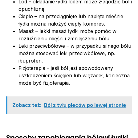
Lód – okładanie łydki lodem może złagodzić ból i
opuchliznę.
Ciepło – na przeciągnięte lub napięte mięśnie
łydki można nałożyć ciepły kompres.
Masaż – lekki masaż łydki może pomóc w
rozluźnieniu mięśni i zmniejszeniu bólu.
Leki przeciwbólowe – w przypadku silnego bólu
można stosować leki przeciwbólowe, np.
ibuprofen.
Fizjoterapia – jeśli ból jest spowodowany
uszkodzeniem ścięgien lub więzadeł, konieczna
może być fizjoterapia.
Zobacz też:
Ból z tyłu pleców po lewej stronie
Sposoby zapobiegania bólowi łydki