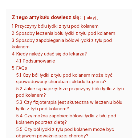
Z tego artykułu dowiesz się:
ukryj
1
Przyczyny bólu łydki z tyłu pod kolanem
2
Sposoby leczenia bólu łydki z tyłu pod kolanem
3
Sposoby zapobiegania bólowi łydki z tyłu pod
kolanem
4
Kiedy należy udać się do lekarza?
4.1
Podsumowanie
5
FAQs
5.1
Czy ból łydki z tyłu pod kolanem może być
spowodowany chorobami układu krążenia?
5.2
Jakie są najczęstsze przyczyny bólu łydki z tyłu
pod kolanem?
5.3
Czy fizjoterapia jest skuteczna w leczeniu bólu
łydki z tyłu pod kolanem?
5.4
Czy można zapobiec bólowi łydki z tyłu pod
kolanem poprzez dietę?
5.5
Czy ból łydki z tyłu pod kolanem może być
objawem poważniejszej choroby?