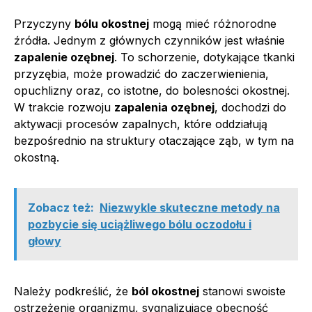
Przyczyny
bólu okostnej
mogą mieć różnorodne
źródła. Jednym z głównych czynników jest właśnie
zapalenie ozębnej
. To schorzenie, dotykające tkanki
przyzębia, może prowadzić do zaczerwienienia,
opuchlizny oraz, co istotne, do bolesności okostnej.
W trakcie rozwoju
zapalenia ozębnej
, dochodzi do
aktywacji procesów zapalnych, które oddziałują
bezpośrednio na struktury otaczające ząb, w tym na
okostną.
Zobacz też:
Niezwykle skuteczne metody na
pozbycie się uciążliwego bólu oczodołu i
głowy
Należy podkreślić, że
ból okostnej
stanowi swoiste
ostrzeżenie organizmu, sygnalizujące obecność