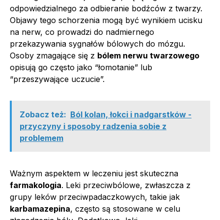
odpowiedzialnego za odbieranie bodźców z twarzy.
Objawy tego schorzenia mogą być wynikiem ucisku
na nerw, co prowadzi do nadmiernego
przekazywania sygnałów bólowych do mózgu.
Osoby zmagające się z
bólem nerwu twarzowego
opisują go często jako “łomotanie” lub
“przeszywające uczucie”.
Zobacz też:
Ból kolan, łokci i nadgarstków -
przyczyny i sposoby radzenia sobie z
problemem
Ważnym aspektem w leczeniu jest skuteczna
farmakologia
. Leki przeciwbólowe, zwłaszcza z
grupy leków przeciwpadaczkowych, takie jak
karbamazepina
, często są stosowane w celu