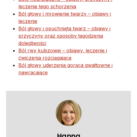
leczenie tego schorzenia
Ból głowy i mrowienie twarzy – objawy i
leczenie
Ból głowy i opuchnięta twarz – objawy i
przyczyny oraz sposoby łagodzenia
dolegliwości
Ból rwy kulszowej – objawy, leczenie i
ćwiczenia rozciągające
Ból głowy uderzenia gorąca gwałtowne i
nawracające
Hanna