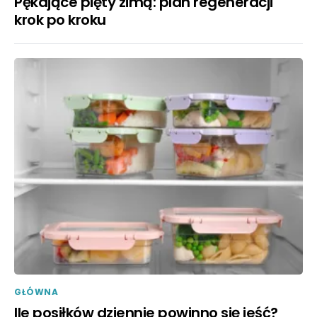
Pękające pięty zimą: plan regeneracji
krok po kroku
GŁÓWNA
Ile posiłków dziennie powinno się jeść?