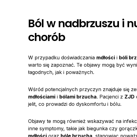
Ból w nadbrzuszu i 
chorób
W przypadku doświadczania
mdłości
i
bóli br
warto się zapoznać. Te objawy mogą być wy
łagodnych, jak i poważnych.
Wśród potencjalnych przyczyn znajduje się zesp
mdłościami
i
bólami brzucha
. Pacjenci z
ZJD
jelit, co prowadzi do dyskomfortu i bólu.
Objawy te mogą również wskazywać na infekcj
inne symptomy, takie jak biegunka czy gorącz
mdłości
oraz
bóle brzucha
, stanowiąc poważ