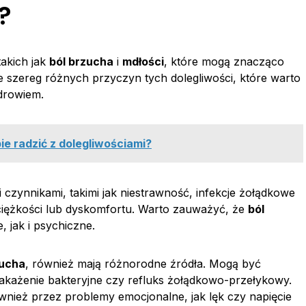
?
akich jak
ból brzucha
i
mdłości
, które mogą znacząco
e szereg różnych przyczyn tych dolegliwości, które warto
drowiem.
bie radzić z dolegliwościami?
ynnikami, takimi jak niestrawność, infekcje żołądkowe
ciężkości lub dyskomfortu. Warto zauważyć, że
ból
 jak i psychiczne.
zucha
, również mają różnorodne źródła. Mogą być
akażenie bakteryjne czy refluks żołądkowo-przełykowy.
eż przez problemy emocjonalne, jak lęk czy napięcie