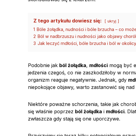
Z tego artykułu dowiesz się:
ukryj
1
Bóle żołądka, nudności i bóle brzucha – co m
2
Ból w nadbrzuszu i nudności jako objawy choró
3
Jak leczyć mdłości, bóle brzucha i ból w okolic
Podobnie jak
ból żołądka
,
mdłości
mogą być ef
jedzenia czegoś, co nie zaszkodziłoby w nor
organizm reaguje negatywnie. Jednak, gdy
md
niepokojące objawy, warto zastanowić się nad 
Niektóre poważne schorzenia, takie jak chor
się właśnie poprzez
ból żołądka
i
mdłości
. Dl
zwłaszcza gdy stają się one uporczywe.
Przyjrzyjmy się teraz kilku potencjalnym prz