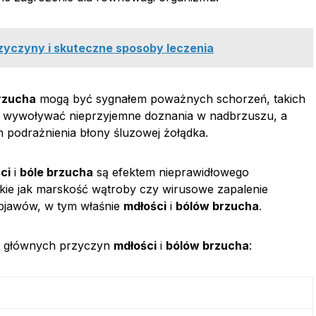
rzyczyny i skuteczne sposoby leczenia
rzucha
mogą być sygnałem poważnych schorzeń, takich
 wywoływać nieprzyjemne doznania w nadbrzuszu, a
podrażnienia błony śluzowej żołądka.
ci
i
bóle brzucha
są efektem nieprawidłowego
kie jak marskość wątroby czy wirusowe zapalenie
bjawów, w tym właśnie
mdłości
i
bólów brzucha
.
ąd głównych przyczyn
mdłości
i
bólów brzucha
: