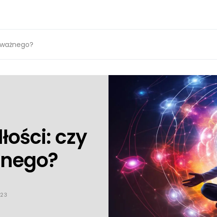
poważnego?
łości: czy
żnego?
023