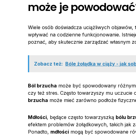
może je powodować
Wiele osób doświadcza uciążliwych objawów, t
wpływać na codzienne funkcjonowanie. Istniej
poznać, aby skutecznie zarządzać własnym z
Zobacz też:
Bóle żołądka w ciąży - jak so
Ból brzucha
może być spowodowany różnymi cz
czy też stres. Często towarzyszy mu uczucie 
brzucha
może mieć zarówno podłoże fizyczne,
Mdłości
, będące często towarzyszką
bólu br
efektem problemów żołądkowych, takich jak z
Ponadto,
mdłości
mogą być spowodowane równi