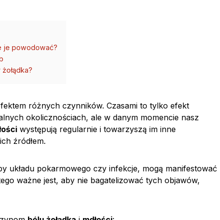
oże je powodować?
b
y żołądka?
ektem różnych czynników. Czasami to tylko efekt
malnych okolicznościach, ale w danym momencie nasz
łości
występują regularnie i towarzyszą im inne
ich źródłem.
oby układu pokarmowego czy infekcje, mogą manifestować
atego ważne jest, aby nie bagatelizować tych objawów,
yczynom
bólu żołądka
i
mdłości
: