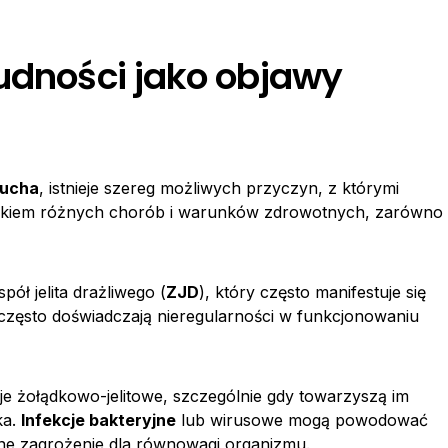
nudności jako objawy
zucha
, istnieje szereg możliwych przyczyn, z którymi
nikiem różnych chorób i warunków zdrowotnych, zarówno
ół jelita drażliwego (
ZJD
), który często manifestuje się
często doświadczają nieregularności w funkcjonowaniu
e żołądkowo-jelitowe, szczególnie gdy towarzyszą im
ka.
Infekcje bakteryjne
lub wirusowe mogą powodować
ne zagrożenie dla równowagi organizmu.