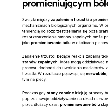
promieniującym bó
Związki między
zapaleniem trzustki
a
promie
mechanizmach biologicznych organizmu. W prz
tendencję do rozprzestrzeniania się poza grani
rozprzestrzenienie stanów zapalnych może p
jako
promieniowanie bólu
w okolicach pleców
Zapalenie trzustki, będące reakcją zapalną te
stanów zapalnych
, które mogą oddziaływać n
procesu dochodzi do uwolnienia mediatorów zap
trzustki. W rezultacie pojawiają się
nerwobóle
tym na plecy.
Podczas gdy
stany zapalne
inicjują procesy 
poprzez swoje oddziaływanie na układ nerwowy
przez dłuższy czas,
promieniowanie bólu
staj