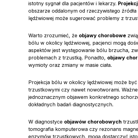
istotny sygnał dla pacjentów i lekarzy.
Projekcj
obszarze oddalonym od rzeczywistego źródła
lędźwiowej może sugerować problemy z trzustk
Warto zrozumieć, że
objawy chorobowe
zwią
bólu w okolicy lędźwiowej, pacjenci mogą doś
aspektów jest występowanie bólu brzucha, zw
problemach z trzustką. Ponadto,
objawy cho
wymioty oraz zmiany w masie ciała.
Projekcja bólu w okolicy lędźwiowej może by
trzustkowymi czy nawet nowotworami. Ważne 
jednoznacznym objawem konkretnego schorzeni
dokładnych badań diagnostycznych.
W diagnostyce
objawów chorobowych
trzust
tomografia komputerowa czy rezonans magnet
enzymów trzustkowych, mogą dostarczyć istotny