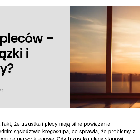
 pleców –
ązki i
y?
24
kt, że trzustka i plecy mają silne powiązania
dnim sąsiedztwie kręgosłupa, co sprawia, że ​​problemy z
w tym na nerwy kręgowe. Gdy
trzustka
ulega stanowi