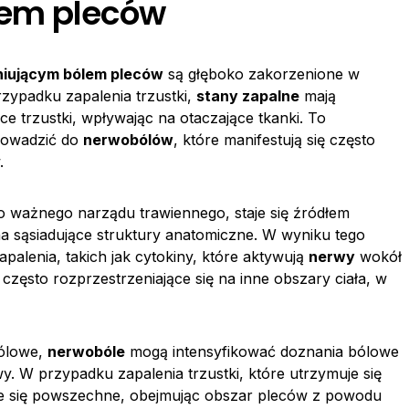
lem pleców
niującym bólem pleców
są głęboko zakorzenione w
ypadku zapalenia trzustki,
stany zapalne
mają
ce trzustki, wpływając na otaczające tkanki. To
rowadzić do
nerwobólów
, które manifestują się często
.
go ważnego narządu trawiennego, staje się źródłem
a sąsiadujące struktury anatomiczne. W wyniku tego
alenia, takich jak cytokiny, które aktywują
nerwy
wokół
, często rozprzestrzeniające się na inne obszary ciała, w
bólowe,
nerwobóle
mogą intensyfikować doznania bólowe
. W przypadku zapalenia trzustki, które utrzymuje się
e się powszechne, obejmując obszar pleców z powodu