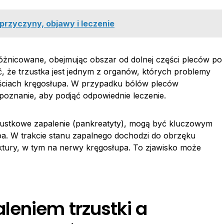
 przyczyny, objawy i leczenie
óżnicowane, obejmując obszar od dolnej części pleców po
, że trzustka jest jednym z organów, których problemy
ściach kręgosłupa. W przypadku bólów pleców
zpoznanie, aby podjąć odpowiednie leczenie.
rzustkowe zapalenie (pankreatyty), mogą być kluczowym
pa. W trakcie stanu zapalnego dochodzi do obrzęku
uktury, w tym na nerwy kręgosłupa. To zjawisko może
leniem trzustki a