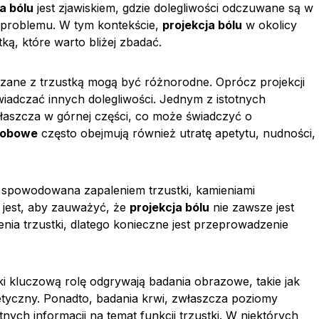
a bólu
jest zjawiskiem, gdzie dolegliwości odczuwane są w
 problemu. W tym kontekście,
projekcja bólu
w okolicy
ą, które warto bliżej zbadać.
zane z trzustką mogą być różnorodne. Oprócz projekcji
wiadczać innych dolegliwości. Jednym z istotnych
łaszcza w górnej części, co może świadczyć o
robowe
często obejmują również utratę apetytu, nudności,
ć spowodowana zapaleniem trzustki, kamieniami
jest, aby zauważyć, że
projekcja bólu
nie zawsze jest
a trzustki, dlatego konieczne jest przeprowadzenie
ki kluczową rolę odgrywają badania obrazowe, takie jak
yczny. Ponadto, badania krwi, zwłaszcza poziomy
ch informacji na temat funkcji trzustki. W niektórych