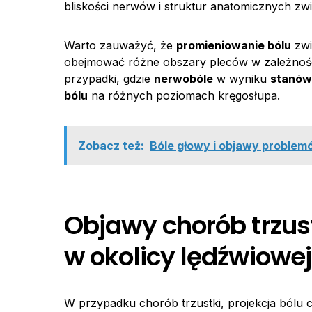
bliskości nerwów i struktur anatomicznych zwi
Warto zauważyć, że
promieniowanie bólu
zwi
obejmować różne obszary pleców w zależności
przypadki, gdzie
nerwobóle
w wyniku
stanó
bólu
na różnych poziomach kręgosłupa.
Zobacz też:
Bóle głowy i objawy problem
Objawy chorób trzust
w okolicy lędźwiowej
W przypadku chorób trzustki, projekcja bólu c