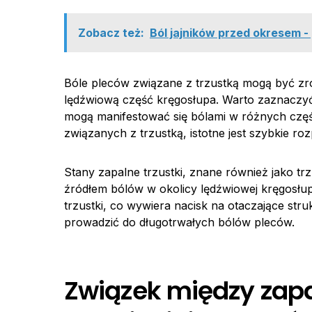
Zobacz też:
Ból jajników przed okresem -
Bóle pleców związane z trzustką mogą być zr
lędźwiową część kręgosłupa. Warto zaznaczyć
mogą manifestować się bólami w różnych czę
związanych z trzustką, istotne jest szybkie ro
Stany zapalne trzustki, znane również jako t
źródłem bólów w okolicy lędźwiowej kręgosłu
trzustki, co wywiera nacisk na otaczające str
prowadzić do długotrwałych bólów pleców.
Związek między zapa