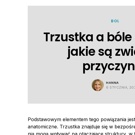
BOL
Trzustka a bóle
jakie są zwi
przyczyn
HANNA
6 STYCZNIA, 20
Podstawowym elementem tego powiązania jest fa
anatomiczne. Trzustka znajduje się w bezpośre
nią mogą wpływać na otaczające struktury, 