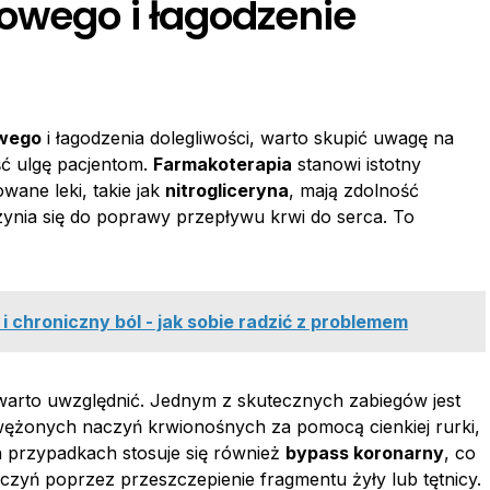
cowego i łagodzenie
owego
i łagodzenia dolegliwości, warto skupić uwagę na
ć ulgę pacjentom.
Farmakoterapia
stanowi istotny
wane leki, takie jak
nitrogliceryna
, mają zdolność
ynia się do poprawy przepływu krwi do serca. To
i chroniczny ból - jak sobie radzić z problemem
warto uwzględnić. Jednym z skutecznych zabiegów jest
zwężonych naczyń krwionośnych za pomocą cienkiej rurki,
h przypadkach stosuje się również
bypass koronarny
, co
zyń poprzez przeszczepienie fragmentu żyły lub tętnicy.