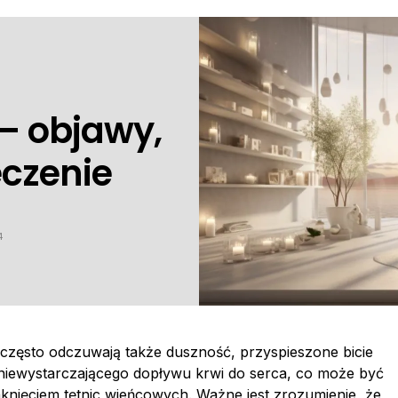
– objawy,
eczenie
4
i często odczuwają także duszność, przyspieszone bicie
niewystarczającego dopływu krwi do serca, co może być
ięciem tętnic wieńcowych. Ważne jest zrozumienie, że