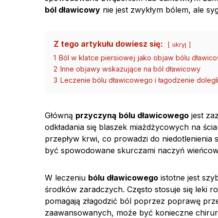
ból dławicowy
nie jest zwykłym bólem, ale syg
Z tego artykułu dowiesz się:
ukryj
1
Ból w klatce piersiowej jako objaw bólu dławi
2
Inne objawy wskazujące na ból dławicowy
3
Leczenie bólu dławicowego i łagodzenie dolegl
Główną
przyczyną
bólu dławicowego
jest za
odkładania się blaszek miażdżycowych na ścia
przepływ krwi, co prowadzi do niedotlenienia
być spowodowane skurczami naczyń wieńcowych
W leczeniu
bólu dławicowego
istotne jest sz
środków zaradczych. Często stosuje się leki r
pomagają złagodzić ból poprzez poprawę prze
zaawansowanych, może być konieczne chirurgi