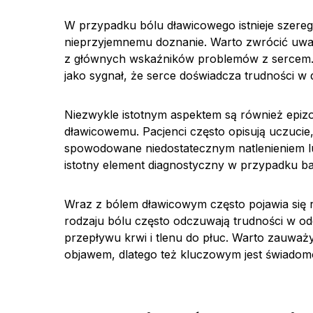
W przypadku bólu dławicowego istnieje szer
nieprzyjemnemu doznanie. Warto zwrócić uw
z głównych wskaźników problemów z sercem. 
jako sygnał, że serce doświadcza trudności w d
Niezwykle istotnym aspektem są również epi
dławicowemu. Pacjenci często opisują uczucie
spowodowane niedostatecznym natlenieniem lu
istotny element diagnostyczny w przypadku b
Wraz z bólem dławicowym często pojawia się 
rodzaju bólu często odczuwają trudności w o
przepływu krwi i tlenu do płuc. Warto zauważ
objawem, dlatego też kluczowym jest świadom