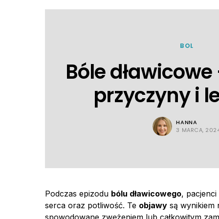
BOL
Bóle dławicowe 
przyczyny i l
HANNA
3 MARCA, 202
Podczas epizodu
bólu dławicowego
, pacjenc
serca oraz potliwość. Te
objawy
są wynikiem 
spowodowane zwężeniem lub całkowitym zamkn