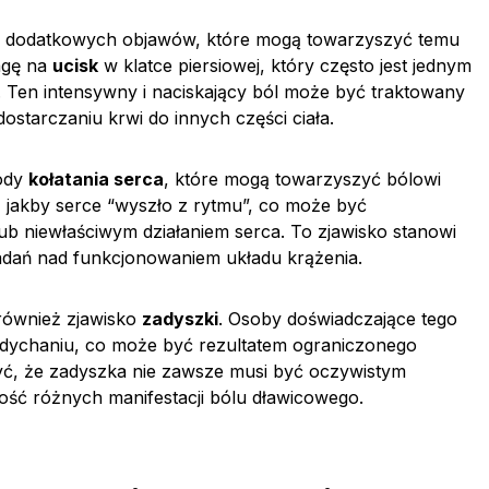
eg dodatkowych objawów, które mogą towarzyszyć temu
agę na
ucisk
w klatce piersiowej, który często jest jednym
Ten intensywny i naciskający ból może być traktowany
ostarczaniu krwi do innych części ciała.
zody
kołatania serca
, które mogą towarzyszyć bólowi
, jakby serce “wyszło z rytmu”, co może być
b niewłaściwym działaniem serca. To zjawisko stanowi
adań nad funkcjonowaniem układu krążenia.
również zjawisko
zadyszki
. Osoby doświadczające tego
ddychaniu, co może być rezultatem ograniczonego
yć, że zadyszka nie zawsze musi być oczywistym
ość różnych manifestacji bólu dławicowego.