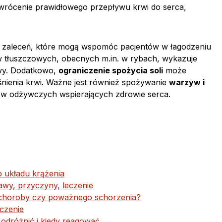
ywrócenie prawidłowego przepływu krwi do serca,
reg zaleceń, które mogą wspomóc pacjentów w łagodzeniu
tłuszczowych, obecnych m.in. w rybach, wykazuje
wy. Dodatkowo,
ograniczenie spożycia soli
może
śnienia krwi. Ważne jest również spożywanie
warzyw i
ków odżywczych wspierających zdrowie serca.
b układu krążenia
awy, przyczyny, leczenie
wy choroby czy poważnego schorzenia?
eczenie
 odróżnić i kiedy reagować