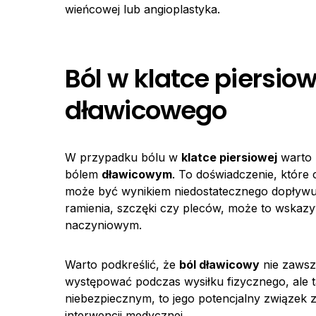
wieńcowej lub angioplastyka.
Ból w klatce piersio
dławicowego
W przypadku bólu w
klatce piersiowej
warto 
bólem
dławicowym
. To doświadczenie, które
może być wynikiem niedostatecznego dopływu 
ramienia, szczęki czy pleców, może to wska
naczyniowym.
Warto podkreślić, że
ból dławicowy
nie zawsze
występować podczas wysiłku fizycznego, ale t
niebezpiecznym, to jego potencjalny związek 
interwencji medycznej.