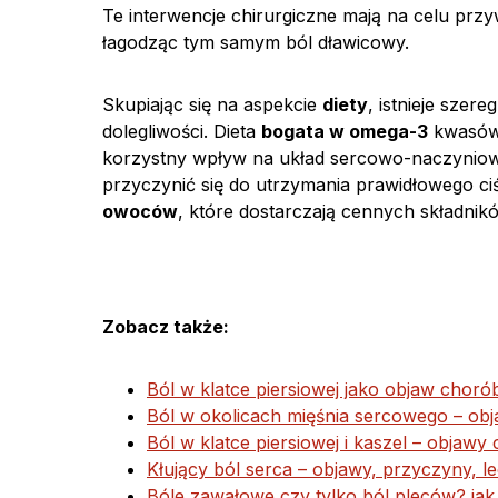
Te interwencje chirurgiczne mają na celu prz
łagodząc tym samym ból dławicowy.
Skupiając się na aspekcie
diety
, istnieje sze
dolegliwości. Dieta
bogata w omega-3
kwasów 
korzystny wpływ na układ sercowo-naczynio
przyczynić się do utrzymania prawidłowego ci
owoców
, które dostarczają cennych składni
Zobacz także:
Ból w klatce piersiowej jako objaw choró
Ból w okolicach mięśnia sercowego – obj
Ból w klatce piersiowej i kaszel – obja
Kłujący ból serca – objawy, przyczyny, l
Bóle zawałowe czy tylko ból pleców? jak