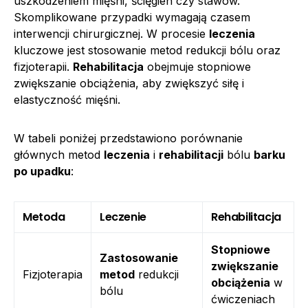
uszkodzeniem mięśni, ścięgien czy stawów.
Skomplikowane przypadki wymagają czasem
interwencji chirurgicznej. W procesie
leczenia
kluczowe jest stosowanie metod redukcji bólu oraz
fizjoterapii.
Rehabilitacja
obejmuje stopniowe
zwiększanie obciążenia, aby zwiększyć siłę i
elastyczność mięśni.
W tabeli poniżej przedstawiono porównanie
głównych metod
leczenia
i
rehabilitacji
bólu
barku
po upadku
:
Metoda
Leczenie
Rehabilitacja
Stopniowe
Zastosowanie
zwiększanie
Fizjoterapia
metod
redukcji
obciążenia
w
bólu
ćwiczeniach