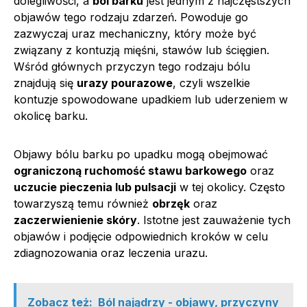
dolegliwości, a
ból barku
jest jednym z najczęstszych
objawów tego rodzaju zdarzeń. Powoduje go
zazwyczaj uraz mechaniczny, który może być
związany z kontuzją mięśni, stawów lub ścięgien.
Wśród głównych przyczyn tego rodzaju bólu
znajdują się
urazy pourazowe
, czyli wszelkie
kontuzje spowodowane upadkiem lub uderzeniem w
okolicę barku.
Objawy bólu barku po upadku mogą obejmować
ograniczoną ruchomość stawu barkowego
oraz
uczucie pieczenia lub pulsacji
w tej okolicy. Często
towarzyszą temu również
obrzęk
oraz
zaczerwienienie skóry
. Istotne jest zauważenie tych
objawów i podjęcie odpowiednich kroków w celu
zdiagnozowania oraz leczenia urazu.
Zobacz też:
Ból najądrzy - objawy, przyczyny