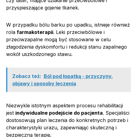
czy laser, mające działanie przeciwbólowe i
przyspieszające gojenie tkanek.
W przypadku bólu barku po upadku, istnieje również
rola
farmakoterapii
. Leki przeciwbólowe i
przeciwzapalne mogą być stosowane w celu
złagodzenia dyskomfortu i redukcji stanu zapalnego
wokół uszkodzonego stawu.
Zobacz też:
Ból pod łopatką - przyczyny,
objawy i sposoby leczenia
Niezwykle istotnym aspektem procesu rehabilitacji
jest
indywidualne podejście do pacjenta
. Specjaliści
dostosowują plan leczenia do konkretnych potrzeb i
charakterystyki urazu, zapewniając skuteczną i
bezpieczną terapię.