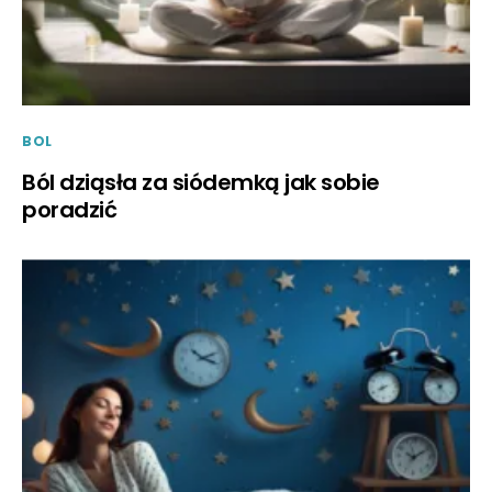
BOL
Ból dziąsła za siódemką jak sobie
poradzić