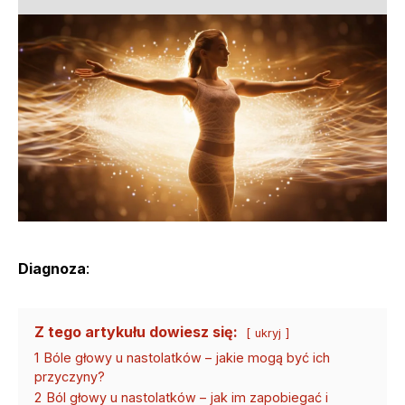
Diagnoza
:
Z tego artykułu dowiesz się:
ukryj
1
Bóle głowy u nastolatków – jakie mogą być ich
przyczyny?
2
Ból głowy u nastolatków – jak im zapobiegać i