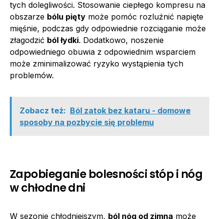
tych dolegliwości. Stosowanie ciepłego kompresu na
obszarze
bólu pięty
może pomóc rozluźnić napięte
mięśnie, podczas gdy odpowiednie rozciąganie może
złagodzić
ból łydki
. Dodatkowo, noszenie
odpowiedniego obuwia z odpowiednim wsparciem
może zminimalizować ryzyko wystąpienia tych
problemów.
Zobacz też:
Ból zatok bez kataru - domowe
sposoby na pozbycie się problemu
Zapobieganie bolesności stóp i nóg
w chłodne dni
W sezonie chłodniejszym,
ból nóg od zimna
może