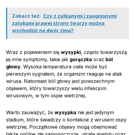
Zobacz też:
Czy z zatkanymi i zaognionymi
zatokami prawej strony twarzy można
wychodzić na dwór zimą?
Wraz z pojawieniem się
wysypki
, często towarzyszą
jej inne symptomy, takie jak
gorączka
oraz
ból
głowy
. Wysoka temperatura ciała może być
pierwszym sygnałem, że organizm reaguje na atak
wirusa. Natomiast ból głowy jest powszechnym
objawem, który towarzyszy wielu infekcjom
wirusowym, w tym ospie wietrznej.
Warto zauważyć, że
wysypka
nie jest jedynym
stadium, które świadczy o kontakcie z wirusem ospy
wietrznej. Początkowe objawy mogą obejmować
także ogólne złe samopoczucie, utratę apetytu oraz