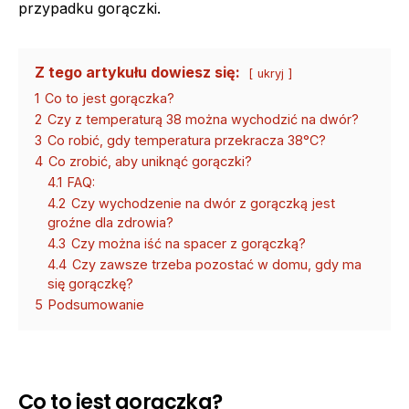
przypadku gorączki.
Z tego artykułu dowiesz się:
ukryj
1
Co to jest gorączka?
2
Czy z temperaturą 38 można wychodzić na dwór?
3
Co robić, gdy temperatura przekracza 38°C?
4
Co zrobić, aby uniknąć gorączki?
4.1
FAQ:
4.2
Czy wychodzenie na dwór z gorączką jest
groźne dla zdrowia?
4.3
Czy można iść na spacer z gorączką?
4.4
Czy zawsze trzeba pozostać w domu, gdy ma
się gorączkę?
5
Podsumowanie
Co to jest gorączka?