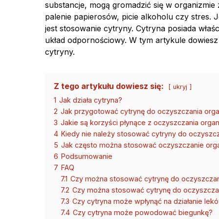
substancje, mogą gromadzić się w organizmie 
palenie papierosów, picie alkoholu czy stres
jest stosowanie cytryny. Cytryna posiada właś
układ odpornościowy. W tym artykule dowiesz
cytryny.
Z tego artykułu dowiesz się:
ukryj
1
Jak działa cytryna?
2
Jak przygotować cytrynę do oczyszczania org
3
Jakie są korzyści płynące z oczyszczania orga
4
Kiedy nie należy stosować cytryny do oczyszc
5
Jak często można stosować oczyszczanie orga
6
Podsumowanie
7
FAQ
7.1
Czy można stosować cytrynę do oczyszczan
7.2
Czy można stosować cytrynę do oczyszczan
7.3
Czy cytryna może wpłynąć na działanie lek
7.4
Czy cytryna może powodować biegunkę?