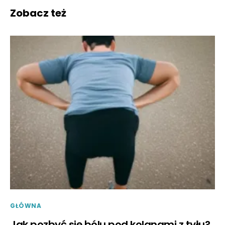
Zobacz też
GŁÓWNA
Jak pozbyć się bólu pod kolanami z tyłu?