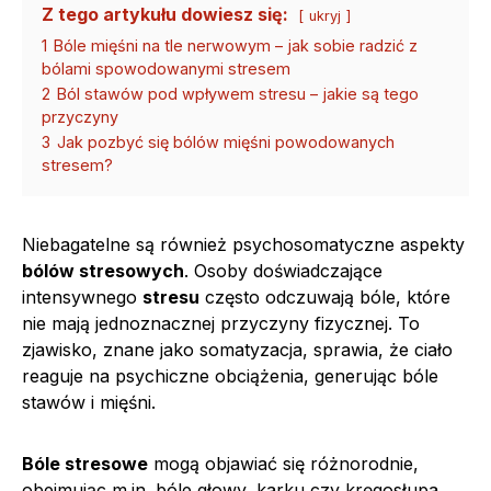
Z tego artykułu dowiesz się:
ukryj
1
Bóle mięśni na tle nerwowym – jak sobie radzić z
bólami spowodowanymi stresem
2
Ból stawów pod wpływem stresu – jakie są tego
przyczyny
3
Jak pozbyć się bólów mięśni powodowanych
stresem?
Niebagatelne są również psychosomatyczne aspekty
bólów stresowych
. Osoby doświadczające
intensywnego
stresu
często odczuwają bóle, które
nie mają jednoznacznej przyczyny fizycznej. To
zjawisko, znane jako somatyzacja, sprawia, że ciało
reaguje na psychiczne obciążenia, generując bóle
stawów i mięśni.
Bóle stresowe
mogą objawiać się różnorodnie,
obejmując m.in. bóle głowy, karku czy kręgosłupa.